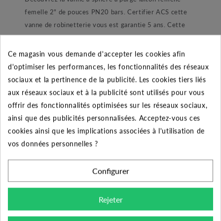
femelle 2" de pouces PN20 bars. Certifier ACS cette
vanne de robinetterie vous est garantie 5 ans. Cette
vanne laiton (ref.509) possède une résistance accrue à
la pression et aux températures. En effet, cette vanne à
Ce magasin vous demande d'accepter les cookies afin
sphère résiste à des températures comprises entre 0 et
d'optimiser les performances, les fonctionnalités des réseaux
120°C mais son principal atout est sa tolérance aux
sociaux et la pertinence de la publicité. Les cookies tiers liés
fortes pressions. Selon les diamètres de raccordements
aux réseaux sociaux et à la publicité sont utilisés pour vous
cette résistance varie : la pression maxi admise est de
offrir des fonctionnalités optimisées sur les réseaux sociaux,
40 bars pour les modèles allant jusqu’à 1 pouce, 30 bars
ainsi que des publicités personnalisées. Acceptez-vous ces
en 1 pouce ¼, 25 bars en 1 pouce 1/2, 20 bars en 2
cookies ainsi que les implications associées à l'utilisation de
pouces et 10 bars au-delà de ces diamètres. Pour son
vos données personnelles ?
utilisation cette vanne à sphère est particulièrement
adaptée au chauffage sanitaire, installation d’eau
Configurer
potable, climatisation, arrosage ainsi que l’irrigation.
Construction :
Rejeter
Dans sa construction cette vanne à sphère laiton est