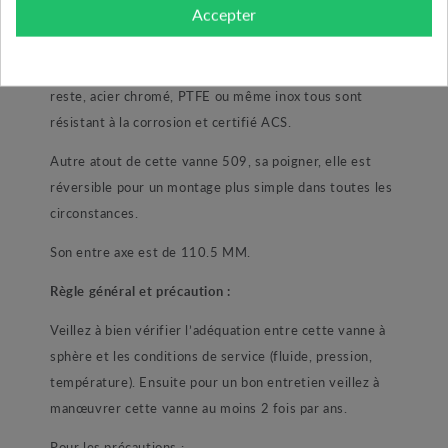
Accepter
principalement composée de laiton. Son écrou presse
étoupe, son corp intérieur et extérieur, la sphère ainsi
que son axe sont tous en laiton CW 510 L. Pour le
reste, acier chromé, PTFE ou même inox tous sont
résistant à la corrosion et certifié ACS.
Autre atout de cette vanne 509, sa poigner, elle est
réversible pour un montage plus simple dans toutes les
circonstances.
Son entre axe est de 110.5 MM.
Règle général et précaution :
Veillez à bien vérifier l’adéquation entre cette vanne à
sphère et les conditions de service (fluide, pression,
température). Ensuite pour un bon entretien veillez à
manœuvrer cette vanne au moins 2 fois par ans.
Pour les précautions :