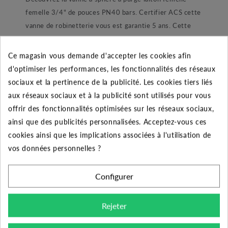
femelle 3/4" de pouces PN40 bars. Certifier ACS cette
vanne de robinetterie vous est garantie 5 ans. Cette
vanne laiton (ref.509) possède une résistance accrue à
la pression et aux températures. En effet, cette vanne à
Ce magasin vous demande d'accepter les cookies afin
sphère résiste à des températures comprises entre 0 et
d'optimiser les performances, les fonctionnalités des réseaux
120°C mais son principal atout est sa tolérance aux
sociaux et la pertinence de la publicité. Les cookies tiers liés
fortes pressions. Selon les diamètres de raccordements
aux réseaux sociaux et à la publicité sont utilisés pour vous
cette résistance varie : la pression maxi admise est de
offrir des fonctionnalités optimisées sur les réseaux sociaux,
40 bars pour les modèles allant jusqu’à 1 pouce, 30 bars
ainsi que des publicités personnalisées. Acceptez-vous ces
en 1 pouce ¼, 25 bars en 1 pouce 1/2, 20 bars en 2
cookies ainsi que les implications associées à l'utilisation de
pouces et 10 bars au-delà de ces diamètres. Pour son
vos données personnelles ?
utilisation cette vanne à sphère est particulièrement
adaptée au chauffage sanitaire, installation d’eau
Configurer
potable, climatisation, arrosage ainsi que l’irrigation.
Construction :
Rejeter
Dans sa construction cette vanne à sphère laiton est