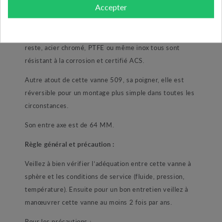
Accepter
principalement composée de laiton. Son écrou presse
étoupe, son corp intérieur et extérieur, la sphère ainsi
que son axe sont tous en laiton CW 510 L. Pour le
reste, acier chromé, PTFE ou même inox tous sont
résistant à la corrosion et certifié ACS.
Autre atout de cette vanne 509, sa poigner, elle est
réversible pour un montage plus simple dans toutes les
circonstances.
Son entre axe est de 64 MM.
Règle général et précaution :
Veillez à bien vérifier l’adéquation entre cette vanne à
sphère et les conditions de service (fluide, pression,
température). Ensuite pour un bon entretien veillez à
manœuvrer cette vanne au moins 2 fois par ans.
Pour les précautions :