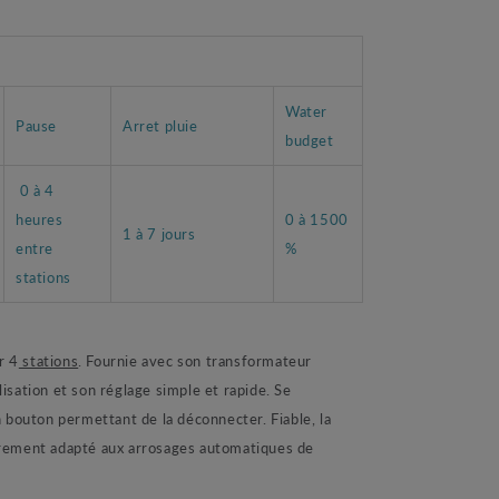
Water
Pause
Arret pluie
budget
0 à 4
heures
0 à 1500
1 à 7 jours
entre
%
stations
r 4
stations
. Fournie avec son transformateur
sation et son réglage simple et rapide. Se
 bouton permettant de la déconnecter. Fiable, la
rement adapté aux arrosages automatiques de