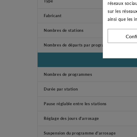
Type
réseaux sociau
sur les réseau
Fabricant
ainsi que les 
Nombres de stations
Conf
Nombres de départs par programme
Nombres de programmes
Durée par station
Pause réglable entre les stations
Réglage des jours d'arrosage
Suspension du programme d'arrosage