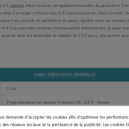
u’à 4
stations
(électrovanne), est également possible de paramétrer 3 p
valles d’arrosage s’offre à vous le X-Core propose les choix suivants : 
nque il est possible de paramétrer en pause réglable entre les stations (
 le X-Core possède certaines fonctionnalités intéressantes, le water bu
n arrêt pluie est disponible et réglable de 1 à 7 jours, cela permet au
.
CARACTÉRISTIQUES GÉNÉRALES
2 ans
Programmateur sur secteur 4 stations XC i 24 V - Hunter
Domestique et Professionnel
us demande d'accepter les cookies afin d'optimiser les performance
s des réseaux sociaux et la pertinence de la publicité. Les cookies ti