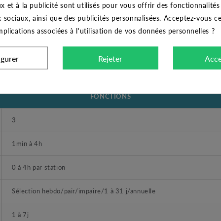
Programmateur sur secteur
x et à la publicité sont utilisés pour vous offrir des fonctionnalité
x sociaux, ainsi que des publicités personnalisées. Acceptez-vous c
HUNTER
implications associées à l'utilisation de vos données personnelles ?
4
igurer
Rejeter
Acce
4
FONCTIONS
3
1min à 4h
0 à 4h par station
Sélection hebdo/pair/impaire/1 à 31 j/annuelle
1 à 7j