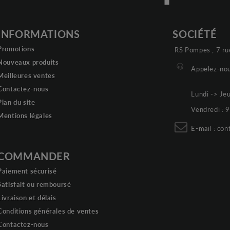
INFORMATIONS
SOCIÉTÉ
Promotions
RS Pompes , 7 ru
Nouveaux produits
Appelez-nou
Meilleures ventes
Contactez-nous
Lundi -> Je
Plan du site
Vendredi :
Mentions légales
E-mail :
con
COMMANDER
Paiement sécurisé
Satisfait ou remboursé
Livraison et délais
Conditions générales de ventes
Contactez-nous