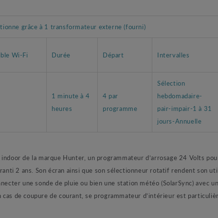
tionne grâce à 1 transformateur externe (fourni)
ble Wi-Fi
Durée
Départ
Intervalles
Sélection
1 minute à 4
4 par
hebdomadaire-
heures
programme
pair-impair-1 à 31
jours-Annuelle
ndoor de la marque Hunter, un programmateur d’arrosage 24 Volts pou
i 2 ans. Son écran ainsi que son sélectionneur rotatif rendent son utili
nnecter une sonde de pluie ou bien une station météo (SolarSync) avec un
s de coupure de courant, se programmateur d’intérieur est particuliè