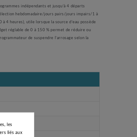
rogrammes indépendants et jusqu’à 4 départs
Sélection hebdomadaire/jours pairs/jours impairs/1 à
0 à 4 heures), utile lorsque la source d’eau possède
dget réglable de 0 à 150 % permet de réduire ou
 programmateur de suspendre l’arrosage selon la
s, les
ers liés aux