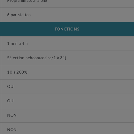
Programmateur à pile
6 par station
FONCTIONS
1 min à 4 h
Sélection hebdomadaire/1 à 31j
10 à 200%
OUI
OUI
NON
NON