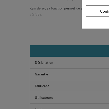
Rain delay
, sa fonction permet de suspendre totalem
Conf
période.
Désignation
Garantie
Fabricant
Utilisateurs