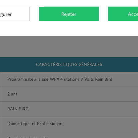
ent l'arrosage pendant une durée donnée de 1 à 9 jours. Un redémarrage 
igurer
Rejeter
Acce
CARACTÉRISTIQUES GÉNÉRALES
Programmateur à pile WPX 4 stations 9 Volts Rain Bird
2 ans
RAIN BIRD
Domestique et Professionnel