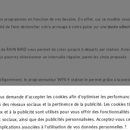
rogrammes en fonction de vos besoins. En effet, sur ce modèle vous d
lité de faire déclencher votre arrosage à votre guise sur une
durée sélec
de RAIN BIRD vous permet de créer jusqu’à 6 départs par station. Ains
s pourrez sélectionner un intervalle régulier, parmi les choix proposés :
intelligemment, le programmateur WPX 4 station le permet grâce à la possi
ogrammateur, cette fonction conserve votre programme.
us demande d'accepter les cookies afin d'optimiser les performance
s des réseaux sociaux et la pertinence de la publicité. Les cookies ti
tre arrosage accrue afin de vous permettre d'économiser de l'eau.
x et à la publicité sont utilisés pour vous offrir des fonctionnalité
x sociaux, ainsi que des publicités personnalisées. Acceptez-vous c
au, en d'autres thermes il permet un réglage manuel de votre arrosage se
implications associées à l'utilisation de vos données personnelles ?