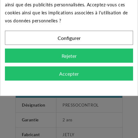
convient pour des moteurs monophasés (230 volts) –
ainsi que des publicités personnalisées. Acceptez-vous ces
50/60 Hz, pouvant atteindre jusqu’à 1.5 Kw (8A).
cookies ainsi que les implications associées à l'utilisation de
Hydrauliquement il accepte une pression maximum de
vos données personnelles ?
10 bars et un débit maximum de 6 m3/h. Pour son
utilisation la pompe doit fournir minimum 3 bars de
Configurer
pression. Le PRESSCONTROL a pour pression de
redémarrage standard 1.5 bar. Raccordement en 1
Rejeter
pouce mâle.
Accepter
CARACTÉRISTIQUES GÉNÉRALES
Désignation
PRESSOCONTROL
Garantie
2 ans
Fabricant
JETLY