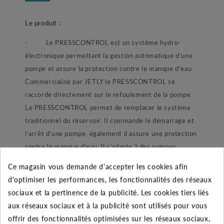
Le produit :
-
Le PRESSCONTROL est un système hydro-
électronique permettant la gestion automatique d’une
pompe et assure la protection contre le manque d’eau.
Commercialisé par JETLY le PRESSCONTROL se
raccorde directement sur le refoulement de la pompe.
Le PRESSCONTROL permet de remplacer le système
traditionnel du réservoir. Il commande le démarrage et
l’arrêt d’une pompe, également il assure une protection
contre le manque d’eau. Il s’adapte à des pompes
immergées ou de surface. Ne nécessitant ni réglage ni
Ce magasin vous demande d'accepter les cookies afin
entretien cet outils est l’accessoire parfait pour votre
d'optimiser les performances, les fonctionnalités des réseaux
installation de pompage. Grâce à sa construction le
sociaux et la pertinence de la publicité. Les cookies tiers liés
PRESSCONTROL diminue fortement le risque de coup
aux réseaux sociaux et à la publicité sont utilisés pour vous
de bélier dans l’installation. Le PRESSCONTROL
offrir des fonctionnalités optimisées sur les réseaux sociaux,