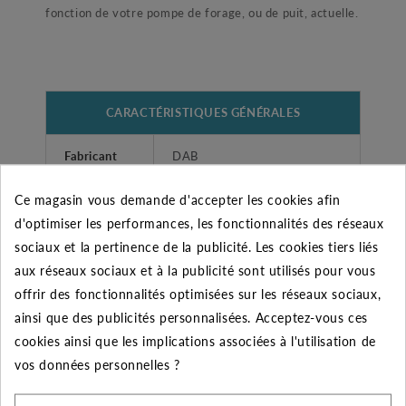
fonction de votre pompe de forage, ou de puit, actuelle.
CARACTÉRISTIQUES GÉNÉRALES
Fabricant
DAB
Ce magasin vous demande d'accepter les cookies afin
Type
Hydraulique seul
d'optimiser les performances, les fonctionnalités des réseaux
(D )S4F-18 hydraulique seul
sociaux et la pertinence de la publicité. Les cookies tiers liés
Désignation
4"
aux réseaux sociaux et à la publicité sont utilisés pour vous
offrir des fonctionnalités optimisées sur les réseaux sociaux,
Garantie
2 ans
ainsi que des publicités personnalisées. Acceptez-vous ces
cookies ainsi que les implications associées à l'utilisation de
Diamètre
vos données personnelles ?
de
2" (50/60)
refoulement