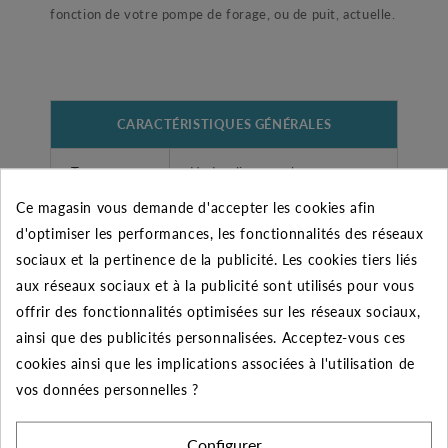
fonction de votre pompe de forage, ou de puit, actuelle.
CARACTÉRISTIQUES GÉNÉRALES
Type
Hydraulique seul
Ce magasin vous demande d'accepter les cookies afin
Désignation
(D )S4E-6 hydraulique seul 4"
d'optimiser les performances, les fonctionnalités des réseaux
sociaux et la pertinence de la publicité. Les cookies tiers liés
Garantie
2 ans
aux réseaux sociaux et à la publicité sont utilisés pour vous
offrir des fonctionnalités optimisées sur les réseaux sociaux,
Fabricant
DAB
ainsi que des publicités personnalisées. Acceptez-vous ces
cookies ainsi que les implications associées à l'utilisation de
Diamètre
vos données personnelles ?
de
2" (50/60)
refoulement
Configurer