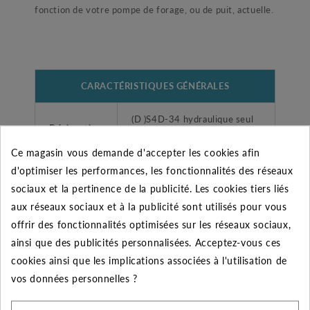
fonction de votre pompe de forage, ou de puit, actuelle.
CARACTÉRISTIQUES GÉNÉRALES
(D )S4D-34 hydraulique seul
Désignation
4"
Ce magasin vous demande d'accepter les cookies afin
d'optimiser les performances, les fonctionnalités des réseaux
Garantie
2 ans
sociaux et la pertinence de la publicité. Les cookies tiers liés
Fabricant
DAB
aux réseaux sociaux et à la publicité sont utilisés pour vous
offrir des fonctionnalités optimisées sur les réseaux sociaux,
Type
Hydraulique seul
ainsi que des publicités personnalisées. Acceptez-vous ces
cookies ainsi que les implications associées à l'utilisation de
Diamètre
vos données personnelles ?
de
1"1/4 (33/42)
refoulement