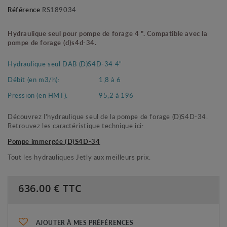
Référence
RS189034
Hydraulique seul pour pompe de forage 4 ". Compatible avec
la
pompe de forage (d)s4d-34.
Hydraulique seul DAB (D)S4D-34 4"
Débit (en m3/h):
1,8 à 6
Pression (en HMT):
95,2 à 196
Découvrez l'hydraulique seul de la pompe de forage (D)S4D-34.
Retrouvez les caractéristique technique ici:
Pompe immergée (D)S4D-34
Tout les hydrauliques Jetly aux meilleurs prix.
636.00
€ TTC
AJOUTER À MES PRÉFÉRENCES