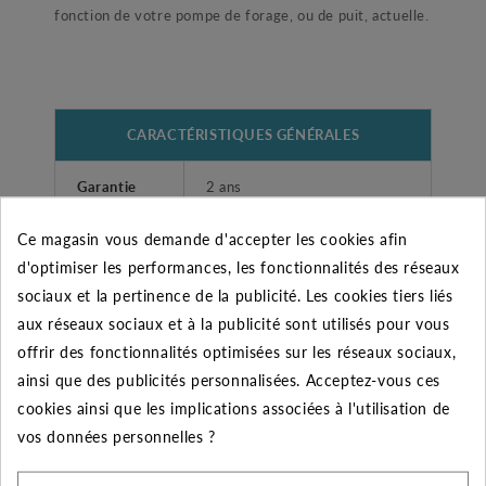
fonction de votre pompe de forage, ou de puit, actuelle.
CARACTÉRISTIQUES GÉNÉRALES
Garantie
2 ans
Ce magasin vous demande d'accepter les cookies afin
Fabricant
DAB
d'optimiser les performances, les fonctionnalités des réseaux
Type
Hydraulique seul
sociaux et la pertinence de la publicité. Les cookies tiers liés
aux réseaux sociaux et à la publicité sont utilisés pour vous
(D )S4A-18 hydraulique seul
offrir des fonctionnalités optimisées sur les réseaux sociaux,
Désignation
4"
ainsi que des publicités personnalisées. Acceptez-vous ces
cookies ainsi que les implications associées à l'utilisation de
Diamètre
vos données personnelles ?
de
1"1/4 (33/42)
refoulement