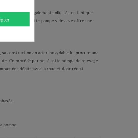
. Elle peut être également sollicitée en tant que
pter
tc. Calpeda avec cette pompe vide cave offre une
a construction en acier inoxydable lui procure une
olute. Ce procédé permet à cette pompe de relevage
ntact des débits avec la roue et donc réduit
phasée.
la pompe.