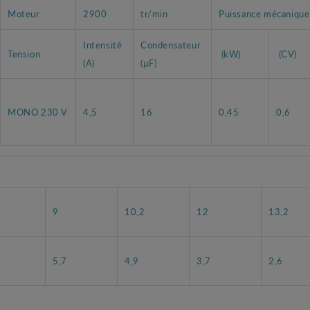
Moteur
2900
tr/min
Puissance mécanique
Intensité
Condensateur
Tension
(kW)
(CV)
(A)
(µF)
MONO 230 V
4,5
16
0,45
0,6
9
10,2
12
13,2
5,7
4,9
3,7
2,6