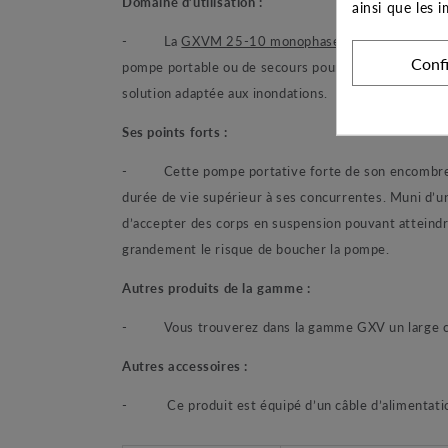
Domaine d’utilisation :
ainsi que les 
- La
GXVM 25-10 monophasée
est conçue pour 
Conf
pompe portable ou de secours pour le pompage d’eau 
solution adaptée aux inondations.
Ses points forts :
- Cette pompe portative forte de son encombrement 
durée de vie supérieur à ses concurrentes. Muni d’u
d’accepter des corps en suspension pouvant atteindr
grandement le risque de boucher la pompe.
Autres produits de la gamme :
- Vous trouverez dans la gamme GXV un large choi
Autres accessoires :
- Ce produit est équipé d’un câble d’alimentation