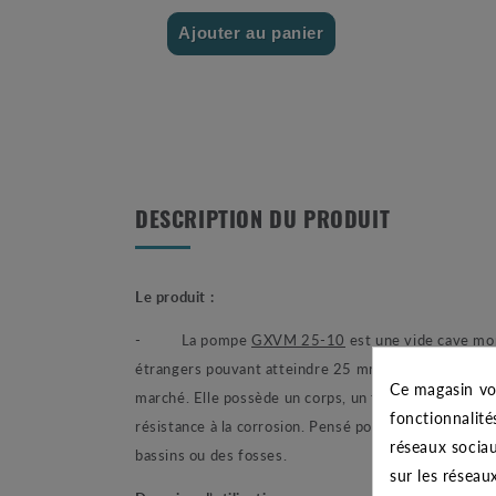
Ajouter au panier
DESCRIPTION DU PRODUIT
Le produit :
- La pompe
GXVM 25-10
est une vide cave
mo
étrangers pouvant atteindre 25 mm de diamètres. Co
Ce magasin vo
marché. Elle possède un corps, un filtre d’aspiratio
fonctionnalité
résistance à la corrosion. Pensé pour durer cette p
réseaux sociau
bassins ou des fosses.
sur les réseau