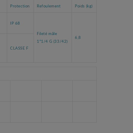
Protection
Refoulement
Poids (kg)
IP 68
Fileté mâle
6,8
1"1/4 G (33/42)
CLASSE F