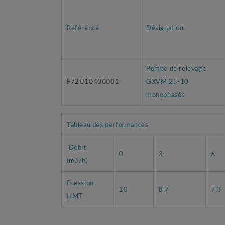
Référence
Désignation
Pompe de relevage
F72U10400001
GXVM 25-10
monophasée
Tableau des performances
Débit
0
3
6
(m3/h)
Pression
10
8,7
7,3
HMT