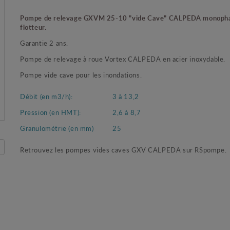
Pompe de relevage GXVM 25-10 "vide Cave" CALPEDA monoph
flotteur.
Garantie 2 ans.
Pompe de relevage à roue Vortex CALPEDA en acier inoxydable.
Pompe vide cave pour les inondations.
Débit (en m3/h):
3 à 13,2
Pression (en HMT):
2,6 à 8,7
Granulométrie (en mm)
25
Retrouvez les pompes vides caves GXV CALPEDA sur RSpompe.