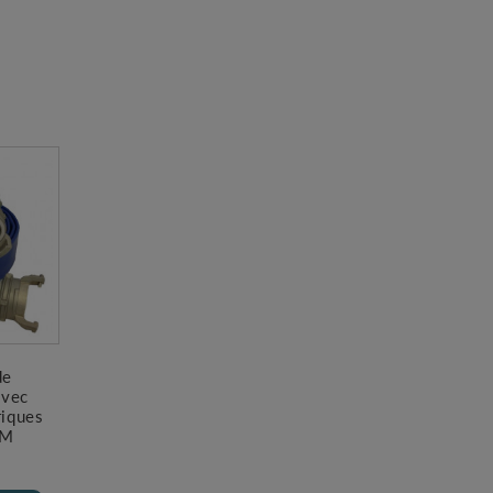
de
avec
riques
5M
€