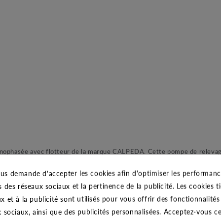
no
phasée
avec flotteur de la marque CALPEDA. Cette pompe de relevage
nçu exclusivement en matériau inoxydable cette pompe robuste et effic
us demande d'accepter les cookies afin d'optimiser les performance
n, une roue (turbine), une chemise moteur ainsi qu’une chemise de pompe 
s des réseaux sociaux et la pertinence de la publicité. Les cookies ti
ompe vide cave remplira parfaitement son rôle pour le puisage de vos lo
x et à la publicité sont utilisés pour vous offrir des fonctionnalité
x sociaux, ainsi que des publicités personnalisées. Acceptez-vous c