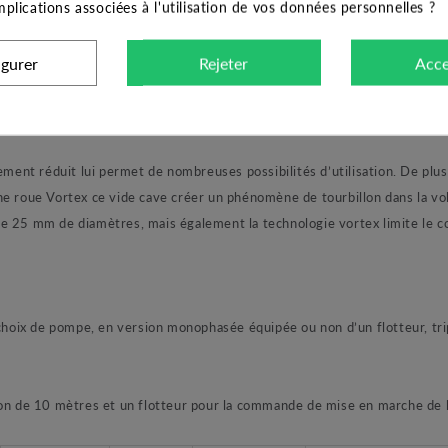
implications associées à l'utilisation de vos données personnelles ?
le relevage d’eaux en usages domestiques, dans les sous-sols et garages
igurer
Rejeter
Acce
dans des réservoirs, cours d’eau, la vidange de piscine, de fontaines, e
réduit lui permet de nombreuses possibilités d’utilisation. De plus, s
ne roue Vortex ce vide cave créer un phénomène de tourbillon dans la v
e 25 mm de diamètres, mais également la technologie vortex limite le co
x de pompe, en version monophasée équipée ou non d’un flotteur, tri
 de 10 mètres et un flotteur pour la commande de mise en marche de 