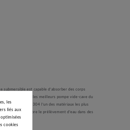
 submersible est capable d’absorber des corps
ace se place dans les meilleurs pompe vide-cave du
s, les
en Acier inox AISI 304 l’un des matériaux les plus
ers liés aux
caux inondés ou encore le prélèvement d’eau dans des
s optimisées
es cookies