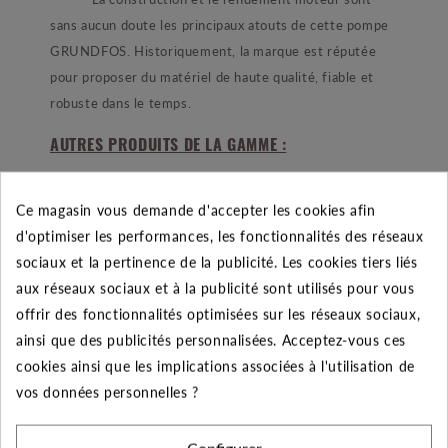
sans aucun doute les principaux atouts de cette pompe
GRUNDFOS. Historiquement, la marque est réputée
pour proposer du matériel de haute qualité, fiable et
robuste dans le temps.
AUTRES PRODUITS DE LA GAMME :
- La gamme de pompes de forage SP est vaste, un
large choix de pompes en versions monophasées et
Ce magasin vous demande d'accepter les cookies afin
triphasées aux capacités hydrauliques variées.
d'optimiser les performances, les fonctionnalités des réseaux
sociaux et la pertinence de la publicité. Les cookies tiers liés
AUTRES ACCESSOIRES :
aux réseaux sociaux et à la publicité sont utilisés pour vous
- La pompe est livrée avec une amorce de câble et
offrir des fonctionnalités optimisées sur les réseaux sociaux,
SANS coffret de démarrage pour les moteurs
ainsi que des publicités personnalisées. Acceptez-vous ces
monophasés. Il est donc nécessaire de prendre un
cookies ainsi que les implications associées à l'utilisation de
coffret de démarrage avec cette pompe ainsi qu'une
vos données personnelles ?
chemise de refroidissement si vous ne l'installez pas
dans un forage.