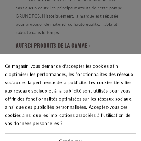
sans aucun doute les principaux atouts de cette pompe
GRUNDFOS. Historiquement, la marque est réputée
pour proposer du matériel de haute qualité, fiable et
robuste dans le temps.
AUTRES PRODUITS DE LA GAMME :
- La gamme de pompes de forage SP est vaste, un
large choix de pompes en versions monophasées et
Ce magasin vous demande d'accepter les cookies afin
triphasées aux capacités hydrauliques variées.
d'optimiser les performances, les fonctionnalités des réseaux
sociaux et la pertinence de la publicité. Les cookies tiers liés
AUTRES ACCESSOIRES :
aux réseaux sociaux et à la publicité sont utilisés pour vous
- La pompe est livrée avec une amorce de câble et
offrir des fonctionnalités optimisées sur les réseaux sociaux,
SANS coffret de démarrage pour les moteurs
ainsi que des publicités personnalisées. Acceptez-vous ces
monophasés. Il est donc nécessaire de prendre un
cookies ainsi que les implications associées à l'utilisation de
coffret de démarrage avec cette pompe ainsi qu'une
vos données personnelles ?
chemise de refroidissement si vous ne l'installez pas
dans un forage.