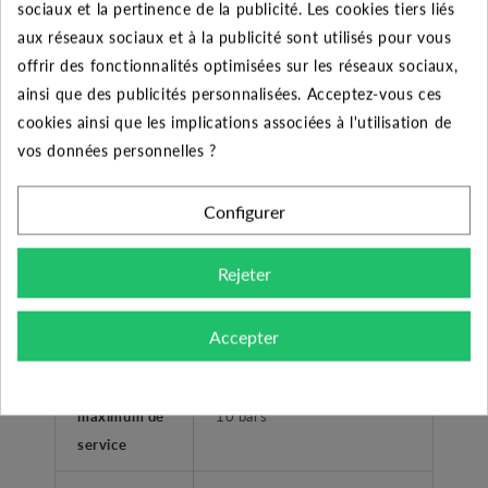
sociaux et la pertinence de la publicité. Les cookies tiers liés
Petit arrosage - vidange de
Application
aux réseaux sociaux et à la publicité sont utilisés pour vous
cuve - transfert industriel
offrir des fonctionnalités optimisées sur les réseaux sociaux,
Type de
ainsi que des publicités personnalisées. Acceptez-vous ces
Femelle taraudé
refoulement
cookies ainsi que les implications associées à l'utilisation de
vos données personnelles ?
Plage de
température
+50°C
Configurer
liquide
Rejeter
Température
ambiante
-10°C à +50°C
Accepter
maximum
Pression
maximum de
10 bars
service