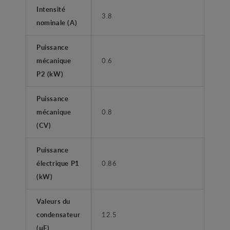
Intensité
3.8
nominale (A)
Puissance
mécanique
0.6
P2 (kW)
Puissance
mécanique
0.8
(CV)
Puissance
électrique P1
0.86
(kW)
Valeurs du
condensateur
12.5
(μF)