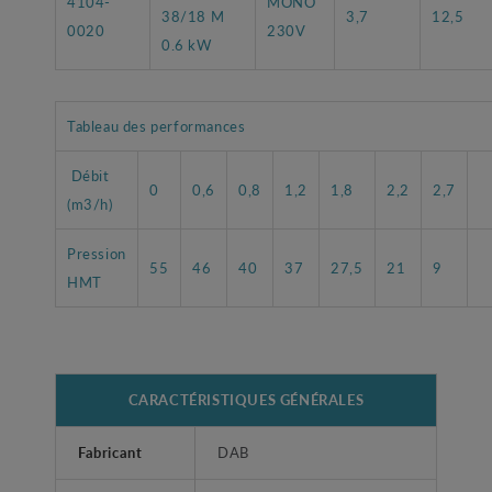
4104-
MONO
38/18 M
3,7
12,5
0020
230V
0.6 kW
Tableau des performances
Débit
0
0,6
0,8
1,2
1,8
2,2
2,7
(m3/h)
Pression
55
46
40
37
27,5
21
9
HMT
CARACTÉRISTIQUES GÉNÉRALES
Fabricant
DAB