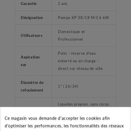
Garantie
2 ans
Désignation
Pompe KP 38/18 M 0.6 kW
Domestique et
Utilisateurs
Professionnel
Puits - réserve d'eau
Aspiration
enterré ou en charge -
sur
direct sur réseau de ville
Diamètre de
1" ( 26/34)
refoulement
Liquides propres, sans corps
Type liquide
solide ou abrassifs, non
Ce magasin vous demande d'accepter les cookies afin
agréssifs.
d'optimiser les performances, les fonctionnalités des réseaux