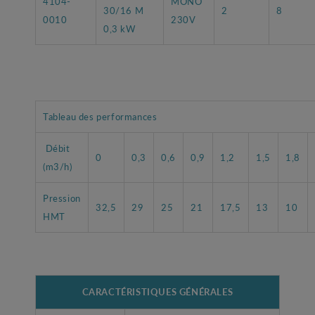
4104-
MONO
30/16 M
2
8
0010
230V
0,3 kW
Tableau des performances
Débit
0
0,3
0,6
0,9
1,2
1,5
1,8
(m3/h)
Pression
32,5
29
25
21
17,5
13
10
HMT
CARACTÉRISTIQUES GÉNÉRALES