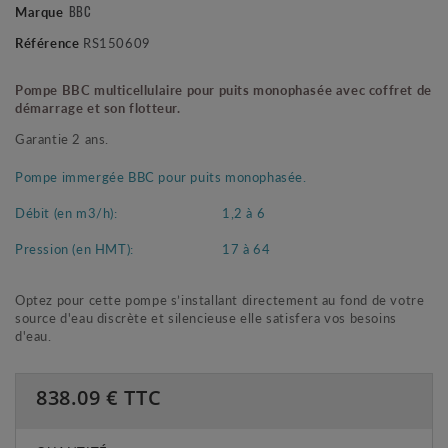
BBC
Marque
Référence
RS150609
Pompe BBC multicellulaire pour puits monophasée avec coffret de
démarrage et son flotteur.
Garantie 2 ans.
Pompe immergée BBC pour puits monophasée.
Débit (en m3/h):
1,2 à 6
Pression (en HMT):
17 à 64
Optez pour cette pompe s’installant directement au fond de votre
source d'eau discrète et silencieuse elle satisfera vos besoins
d'eau.
838.09
€ TTC