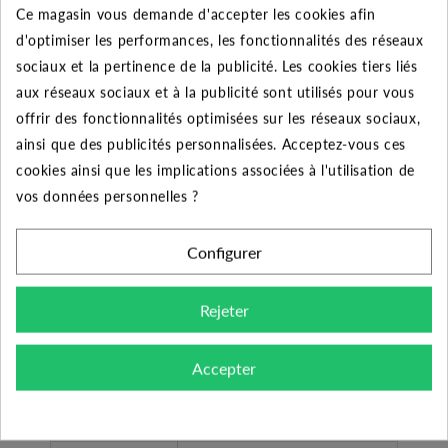
Ce magasin vous demande d'accepter les cookies afin
de corde nylon.
d'optimiser les performances, les fonctionnalités des réseaux
sociaux et la pertinence de la publicité. Les cookies tiers liés
Fabricant
BBC
aux réseaux sociaux et à la publicité sont utilisés pour vous
Diamètre de
offrir des fonctionnalités optimisées sur les réseaux sociaux,
1"1/4 (33/42)
refoulement
ainsi que des publicités personnalisées. Acceptez-vous ces
cookies ainsi que les implications associées à l'utilisation de
Liquide propre, sans corps
vos données personnelles ?
solides ou abrasifs, non
Type liquide
agressifs (supporte une
Configurer
présence limité de sable)
Rejeter
Arrosage - surpression
Application
habitation
Accepter
Type de
Femelle taraudé
refoulement