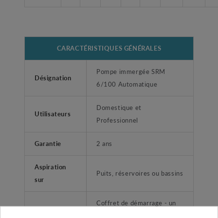
CARACTÉRISTIQUES GÉNÉRALES
Pompe immergée SRM
Désignation
6/100 Automatique
Domestique et
Utilisateurs
Professionnel
Garantie
2 ans
Aspiration
Puits, réservoires ou bassins
sur
Coffret de démarrage - un
Accessoires
flotteur et 15 m de câble et