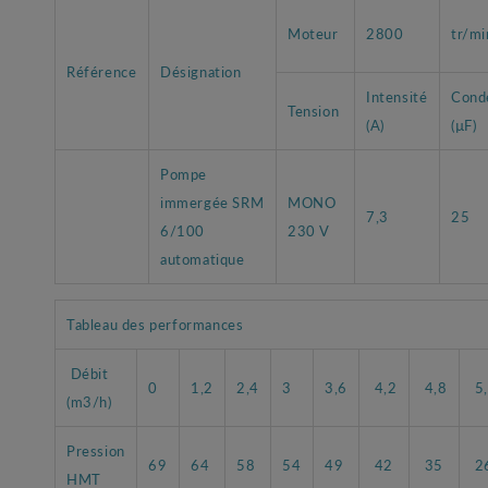
Moteur
2800
tr/mi
Référence
Désignation
Intensité
Cond
Tension
(A)
(µF)
Pompe
immergée SRM
MONO
7,3
25
6/100
230 V
automatique
Tableau des performances
Débit
0
1,2
2,4
3
3,6
4,2
4,8
5
(m3/h)
Pression
69
64
58
54
49
42
35
2
HMT