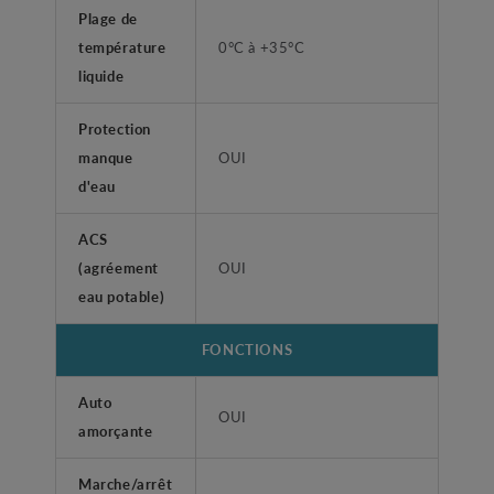
Plage de
température
0°C à +35°C
liquide
Protection
manque
OUI
d'eau
ACS
(agréement
OUI
eau potable)
FONCTIONS
Auto
OUI
amorçante
Marche/arrêt