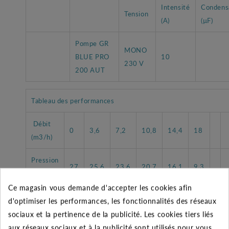
Intensité
Condens
Tension
(A)
(µF)
Pompe GR
MONO
BLUE PRO
10
230 V
200 AUT
Tableau des performances
Débit
0
3,6
7,2
10,8
14,4
18
(m3/h)
Pression
27
25,6
23,6
20,7
16,1
9,3
HMT
Ce magasin vous demande d'accepter les cookies afin
d'optimiser les performances, les fonctionnalités des réseaux
sociaux et la pertinence de la publicité. Les cookies tiers liés
aux réseaux sociaux et à la publicité sont utilisés pour vous
CARACTÉRISTIQUES GÉNÉRALES