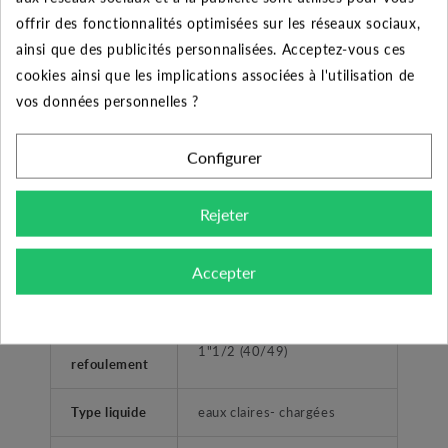
offrir des fonctionnalités optimisées sur les réseaux sociaux,
Garantie
2 ans
ainsi que des publicités personnalisées. Acceptez-vous ces
cookies ainsi que les implications associées à l'utilisation de
Pompe dilacératrice GR
vos données personnelles ?
Désignation
BLUE PRO 200 AUT
Configurer
Domestique et
Utilisateurs
Professionnel
Rejeter
Accessoires
10 mètres de câble
Accepter
Fabricant
ZENIT
Diamètre de
1"1/2 (40/49)
refoulement
Type liquide
eaux claires- chargées