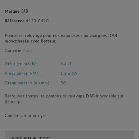
Marque
DAB
Référence
4123-0410
Pompe de relevage pour des eaux usées ou chargées DAB
monophasée avec flotteur.
Garantie 2 ans.
Débit (en m3/h):
3 à 20
Pression (en HMT):
1,2 à 6,9
Granulométrie (en mm)
50
Retrouvez toutes les pompes de relevage DAB inoxydable sur
RSpompe.
Condensateur intégré.
573.59
€ TTC