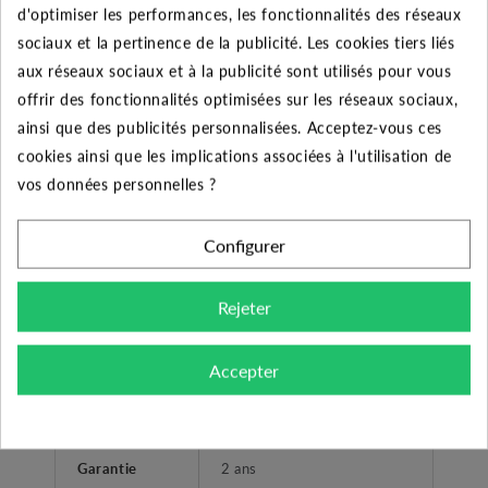
d'optimiser les performances, les fonctionnalités des réseaux
Débit
sociaux et la pertinence de la publicité. Les cookies tiers liés
0
3
6
12
18
20
(m3/h)
aux réseaux sociaux et à la publicité sont utilisés pour vous
offrir des fonctionnalités optimisées sur les réseaux sociaux,
Pression
7,4
6,9
6,2
4,1
1,8
1,2
ainsi que des publicités personnalisées. Acceptez-vous ces
HMT
cookies ainsi que les implications associées à l'utilisation de
vos données personnelles ?
Configurer
CARACTÉRISTIQUES GÉNÉRALES
Rejeter
Pompe FEKA VS 550 M
Désignation
AUT
Accepter
10 m de câble et un
Accessoires
flotteur
Garantie
2 ans