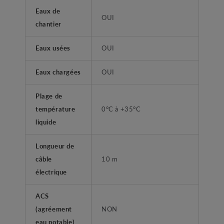
Eaux de
OUI
chantier
Eaux usées
OUI
Eaux chargées
OUI
Plage de
température
0°C à +35°C
liquide
Longueur de
câble
10 m
électrique
ACS
(agréement
NON
eau potable)