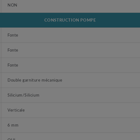
NON
CONSTRUCTION POMPE
Fonte
Fonte
Fonte
Double garniture mécanique
Silicium/Silicium
Verticale
6 mm
OUI