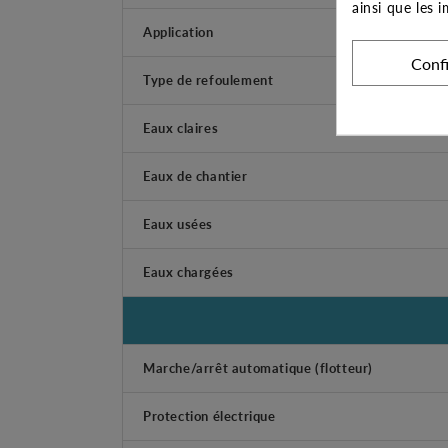
ainsi que les 
Application
Conf
Type de refoulement
Eaux claires
Eaux de chantier
Eaux usées
Eaux chargées
Marche/arrêt automatique (flotteur)
Protection électrique