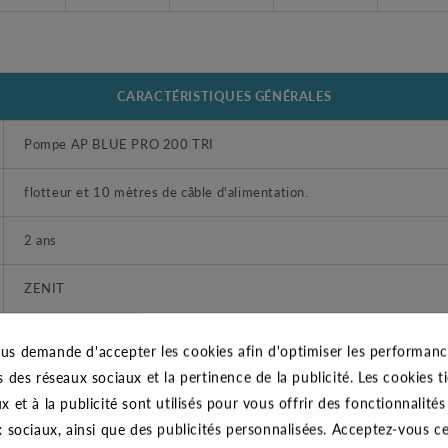
CARACTÉRISTIQUES GÉNÉRALES
Pompe AP BLUE PRO 200 TRI
flotteur et 10 mètres de câble d'alimentation.
2 ans
ZENIT
Domestique et Professionnel
us demande d'accepter les cookies afin d'optimiser les performance
s des réseaux sociaux et la pertinence de la publicité. Les cookies ti
1"1/2 - bride
x et à la publicité sont utilisés pour vous offrir des fonctionnalité
x sociaux, ainsi que des publicités personnalisées. Acceptez-vous c
Eaux claires