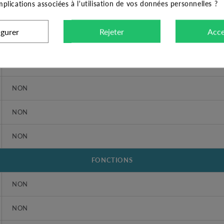
implications associées à l'utilisation de vos données personnelles ?
Relevage d'eau claire, jeux d'eau, fontaine.
igurer
Rejeter
Acce
Femelle taraudé - bride
OUI
NON
NON
NON
FONCTIONS
NON
NON