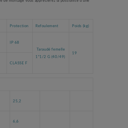
e de montage vous apprécierez la possibilité d’une
Protection
Refoulement
Poids (kg)
IP 68
Taraudé femelle
19
1"1/2 G (40/49)
CLASSE F
25,2
6,6