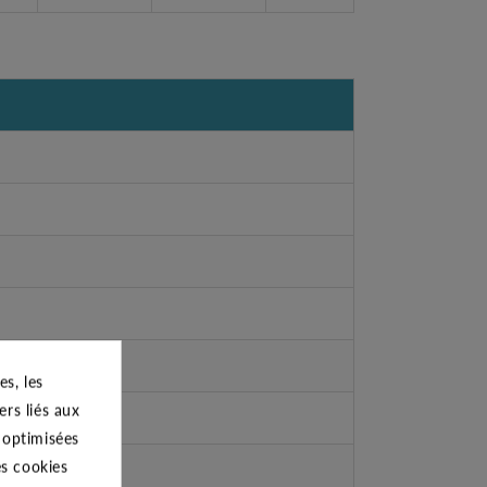
s, les
ers liés aux
s optimisées
es cookies