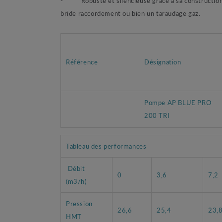
-
Robuste et silencieuse grâce à sa constructio
bride raccordement ou bien un taraudage gaz.
Référence
Désignation
Pompe AP BLUE PRO
200 TRI
Tableau des performances
Débit
0
3,6
7,2
(m3/h)
Pression
26,6
25,4
23,
HMT