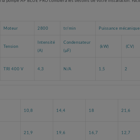
n la pompe AP BLUE PRO comblera les besoins de votre installation. Facil
Moteur
2800
tr/min
Puissance mécanique
Intensité
Condensateur
Tension
(kW)
(CV)
(A)
(µF)
TRI 400 V
4,3
N/A
1,5
2
10,8
14,4
18
21,6
8
21,9
19,6
16,7
12,7