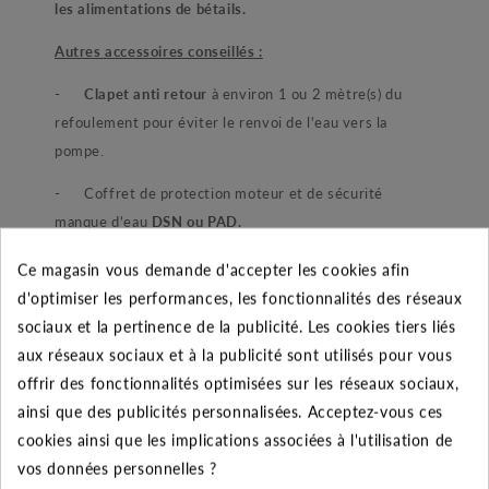
les alimentations de bétails.
Autres accessoires conseillés :
-
Clapet anti retour
à environ 1 ou 2 mètre(s) du
refoulement pour éviter le renvoi de l'eau vers la
pompe.
- Coffret de protection moteur et de sécurité
manque d'eau
DSN ou PAD.
-
Flotteur
et
contacteur manométrique
associé à un
Ce magasin vous demande d'accepter les cookies afin
réservoir à vessie
pour l'automatisation de votre
d'optimiser les performances, les fonctionnalités des réseaux
pompe.
sociaux et la pertinence de la publicité. Les cookies tiers liés
aux réseaux sociaux et à la publicité sont utilisés pour vous
offrir des fonctionnalités optimisées sur les réseaux sociaux,
Moteur
2800
tr/min
ainsi que des publicités personnalisées. Acceptez-vous ces
cookies ainsi que les implications associées à l'utilisation de
Référence
Désignation
Intensité
Conden
vos données personnelles ?
Tension