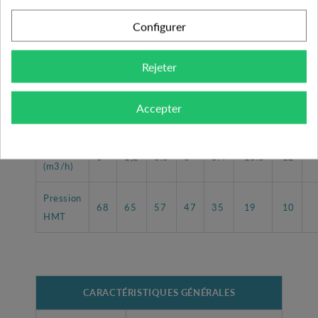
(A)
(µF)
Configurer
Pompe
TRI
154515
immergée SR
3.5
400 V
Rejeter
T 4/200
Accepter
Tableau des performances
Débit
0
1,2
3.6
6
8.4
10.8
12
(m3/h)
Pression
68
65
57
47
35
19
10
HMT
CARACTÉRISTIQUES GÉNÉRALES