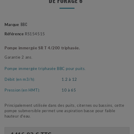
DE FORAGE 6"
Marque
BBC
Référence
RS154515
Pompe immergée SR T 4/200 triphasée.
Garantie 2 ans.
Pompe immergée
triphasée
BBC pour puits.
Débit (en m3/h):
1.2 à 12
Pression (en HMT):
10 à 65
Principalement utilisée dans des puits, citernes ou bassins, cette
pompe submersible permet une aspiration basse pour faible
hauteur d'eau.