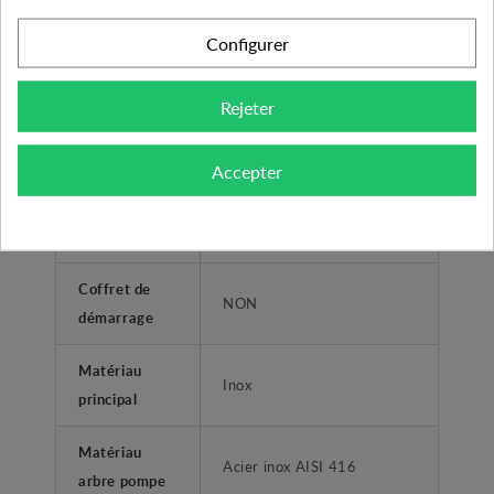
maximum
Configurer
Longueur de
câble
Amorce 1.5m
Rejeter
électrique
Accepter
ACS
(agréement
OUI
eau potable)
Coffret de
NON
démarrage
Matériau
Inox
principal
Matériau
Acier inox AISI 416
arbre pompe