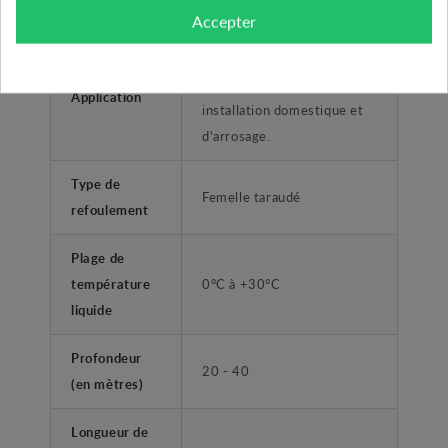
chimiquement neutre.
Accepter
Alimentation, surpression,
distribution d'eau dans les
Application
installation domestique et
d'arrosage.
Type de
Femelle taraudé
refoulement
Plage de
température
0°C à +30°C
liquide
Profondeur
20 - 40
(en mètres)
Longueur de