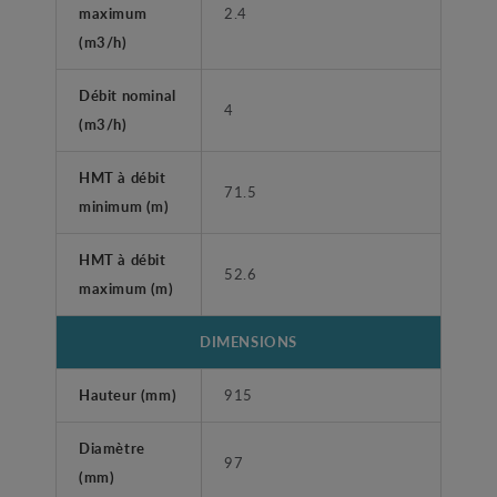
maximum
2.4
(m3/h)
Débit nominal
4
(m3/h)
HMT à débit
71.5
minimum (m)
HMT à débit
52.6
maximum (m)
DIMENSIONS
Hauteur (mm)
915
Diamètre
97
(mm)