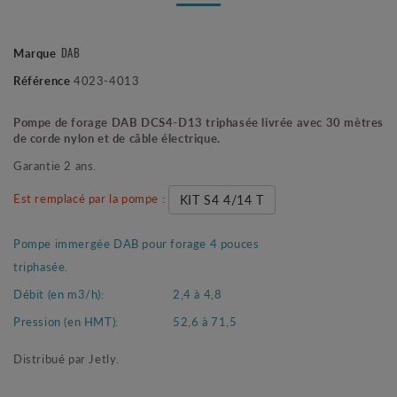
Marque
DAB
Référence
4023-4013
Pompe de forage DAB DCS4-D13 triphasée livrée avec 30 mètres
de corde nylon et de câble électrique.
Garantie 2 ans.
Est remplacé par la pompe :
KIT S4 4/14 T
Pompe immergée DAB pour forage 4 pouces
triphasée.
Débit (en m3/h):
2,4 à 4,8
Pression (en HMT):
52,6 à 71,5
Distribué par Jetly.