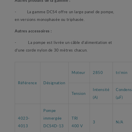
Autres produits de la gamme :
- La gamme DCS4 offre un large panel de pompe,
en versions monophasée ou triphasée.
Autres accessoires :
- La pompe est livrée un câble d’alimentation et
d’une corde nylon de 30 mètres chacun.
Moteur
2850
tr/min
Référence
Désignation
Intensité
Condens
Tension
(A)
(µF)
Pompe
4023-
immergée
TRI
3
N/A
4013
DCS4D-13
400 V