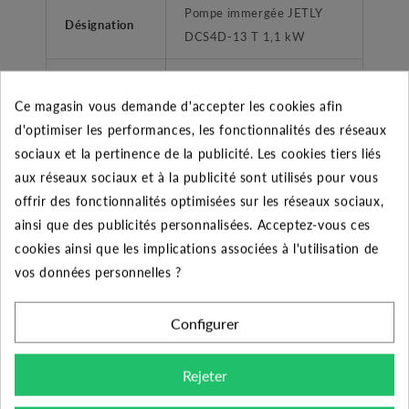
Pompe immergée JETLY
Désignation
DCS4D-13 T 1,1 kW
Accessoires
Corde nylon
Ce magasin vous demande d'accepter les cookies afin
Garantie
2 ans
d'optimiser les performances, les fonctionnalités des réseaux
sociaux et la pertinence de la publicité. Les cookies tiers liés
Fabricant
DAB
aux réseaux sociaux et à la publicité sont utilisés pour vous
offrir des fonctionnalités optimisées sur les réseaux sociaux,
Domestique et
Utilisateurs
ainsi que des publicités personnalisées. Acceptez-vous ces
Professionnel
cookies ainsi que les implications associées à l'utilisation de
vos données personnelles ?
Diamètre de
1"1/4 (33/42)
refoulement
Configurer
Liquides propres sans corps
solides ou abrasifs, non
Rejeter
Type liquide
visqueux, non cristallisé et