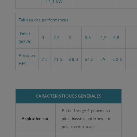
T 1,1 kW
Tableau des performances
Débit
0
2,4
3
3,6
4,2
4,8
(m3/h)
Pression
78
71,5
68,3
64,3
59
52,6
HMT
CARACTÉRISTIQUES GÉNÉRALES
Puits, forage 4 pouces ou
Aspiration sur
plus, bassins, citernes, en
position verticale.