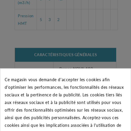
(m3/h)
Pression
5
3
2
HMT
CARACTÉRISTIQUES GÉNÉRALES
Pompe NOVA 180
Désignation
Automatique
Ce magasin vous demande d'accepter les cookies afin
d'optimiser les performances, les fonctionnalités des réseaux
Utilisateurs
Domestique
sociaux et la pertinence de la publicité. Les cookies tiers liés
aux réseaux sociaux et à la publicité sont utilisés pour vous
Accessoires
5 m de câble.
offrir des fonctionnalités optimisées sur les réseaux sociaux,
ainsi que des publicités personnalisées. Acceptez-vous ces
Sous sols et garages, cours
Aspiration sur
cookies ainsi que les implications associées à l'utilisation de
d'eau, réservoirs, etc.