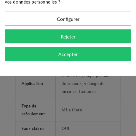
vos données personnelles ?
Fabricant
DAB
Configurer
Garantie
2 ans
Rejeter
Diamètre de
1" ( 26/34)
refoulement
Accepter
Type liquide
Eaux troubles sans fibres.
Vide cave, pompe portable
Application
de secours, vidange de
piscines, fontaines.
Type de
Mâle fileté
refoulement
Eaux claires
OUI