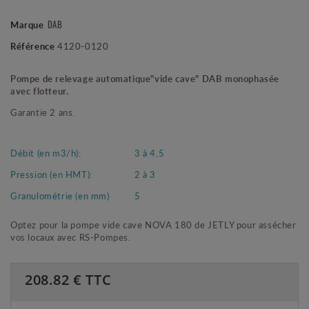
DAB
Marque
Référence
4120-0120
Pompe de relevage automatique"vide cave" DAB monophasée
avec flotteur.
Garantie 2 ans.
Débit (en m3/h):
3 à 4,5
Pression (en HMT):
2 à 3
Granulométrie (en mm)
5
Optez pour la pompe vide cave NOVA 180 de JETLY pour assécher
vos locaux avec RS-Pompes.
208.82
€ TTC