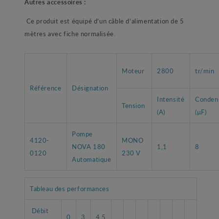
Autres accessoires :
Ce produit est équipé d’un câble d’alimentation de 5
mètres avec fiche normalisée.
Moteur
2800
tr/min
Référence
Désignation
Intensité
Conden
Tension
(A)
(µF)
Pompe
4120-
MONO
NOVA 180
1,1
8
0120
230 V
Automatique
Tableau des performances
Débit
0
3
4,5