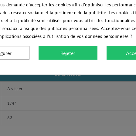
CODITAL
us demande d'accepter les cookies afin d'optimiser les performance
s des réseaux sociaux et la pertinence de la publicité. Les cookies ti
Manomètre glycérine 0 - 2,5 bars radial diamètre 63
x et à la publicité sont utilisés pour vous offrir des fonctionnalité
x sociaux, ainsi que des publicités personnalisées. Acceptez-vous c
0 - 2.5
implications associées à l'utilisation de vos données personnelles ?
Inox
igurer
Rejeter
Acce
Radial
DIMENSIONS
A visser
1/4"
63