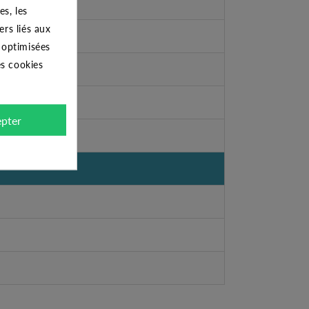
s, les
ers liés aux
s optimisées
es cookies
pter