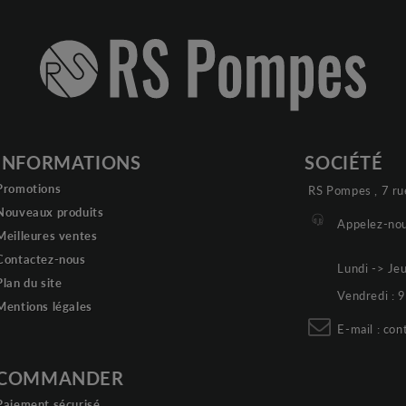
INFORMATIONS
SOCIÉTÉ
Promotions
RS Pompes , 7 ru
Nouveaux produits
Appelez-nou
Meilleures ventes
Contactez-nous
Lundi -> Je
Plan du site
Vendredi :
Mentions légales
E-mail :
con
COMMANDER
Paiement sécurisé