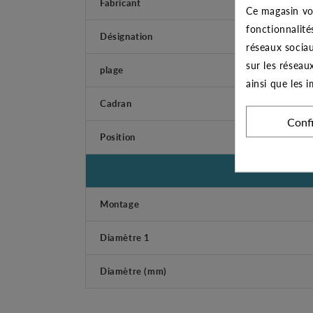
Fabricant
Ce magasin vo
fonctionnalité
Désignation
réseaux sociau
sur les réseau
plage
ainsi que les 
Cadran
Conf
Position
Montage
Diamètre 1
Diamètre (mm)