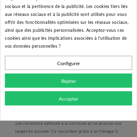
sociaux et la pertinence de la publicité. Les cookies tiers liés
Quantité
Remise
Vous économisez
aux réseaux sociaux et à la publicité sont utilisés pour vous
5
2%
Jusqu'à
1,21 €
offrir des fonctionnalités optimisées sur les réseaux sociaux,
ainsi que des publicités personnalisées. Acceptez-vous ces
10
5%
Jusqu'à
6,02 €
cookies ainsi que les implications associées à l'utilisation de
50
10%
Jusqu'à
60,25 €
vos données personnelles ?
Configurer
DESCRIPTION DU PRODUIT
Rejeter
Accepter
Découvrez le manomètre 0 - 25 bars axial à bain
glycérine. Cet accessoire hydraulique permet la mesure
de pression. Son boitier inox de diamètre 63 permet
une résistance optimale à la corrosion et lui procure une
longévité assurée. Ce raccordant grâce à un filetage ¼