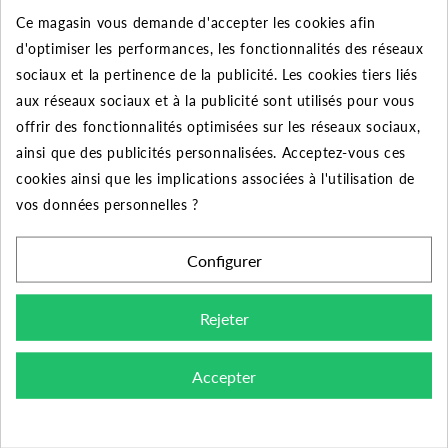
Ce magasin vous demande d'accepter les cookies afin
50
10%
Jusqu'à
150,80 €
d'optimiser les performances, les fonctionnalités des réseaux
sociaux et la pertinence de la publicité. Les cookies tiers liés
aux réseaux sociaux et à la publicité sont utilisés pour vous
offrir des fonctionnalités optimisées sur les réseaux sociaux,
DESCRIPTION DU PRODUIT
ainsi que des publicités personnalisées. Acceptez-vous ces
cookies ainsi que les implications associées à l'utilisation de
vos données personnelles ?
Découvrez la réduction femelle-femelle galvanisée de
diamètre 2"1/2 x 2" pour le raccordement de vos
Configurer
tuyauteries.
Rejeter
Domaine d'application :
distribution d'eau, d'eau
potable, de gaz, de vapeur, de liquide et de gaz non
corrosifs. Systèmes CVC.
Accepter
Conception, fabrication et contrôle :