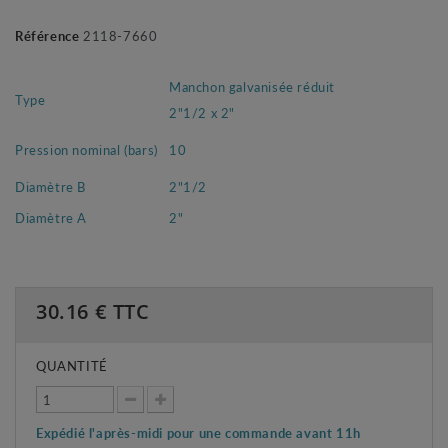
Référence
2118-7660
Manchon galvanisée réduit
Type
2"1/2 x 2"
Pression nominal (bars)
10
Diamètre B
2"1/2
Diamètre A
2"
30.16
€ TTC
QUANTITÉ
Expédié l'après-midi pour une commande avant 11h