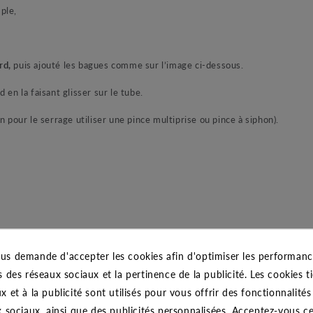
ple,
rd,
puis ajouté les bagues comme sur l’image ci-dessous.
en la faisant glisser sur le tube.
n pour le serrage utiliser une pince multiprise ou pince à siphon).
us demande d'accepter les cookies afin d'optimiser les performance
s des réseaux sociaux et la pertinence de la publicité. Les cookies ti
x et à la publicité sont utilisés pour vous offrir des fonctionnalité
x sociaux, ainsi que des publicités personnalisées. Acceptez-vous c