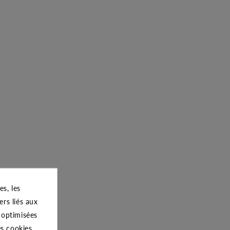
s, les
ers liés aux
s optimisées
es cookies