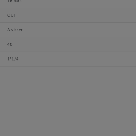
16 bars
OUI
A visser
40
1"1/4