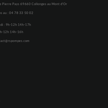
e Pierre Pays 69660 Collonges au Mont d'Or
s au :
04 78 33 50 02
udi : 9h-12h 14h-17h
 9h-12h 14h-16h
tact@rspompes.com
e