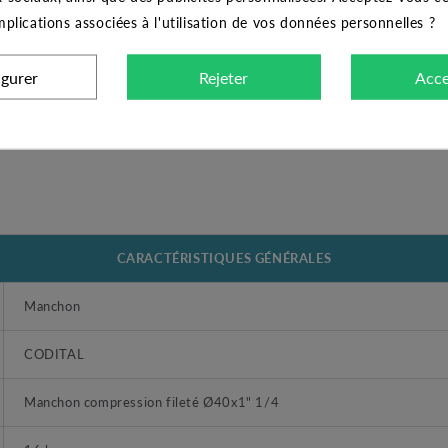
implications associées à l'utilisation de vos données personnelles ?
igurer
Rejeter
Acce
CARACTÉRISTIQUES GÉNÉRALES
Manchon
CODITAL
Manchon compression fileté Ø40x1" 1/4