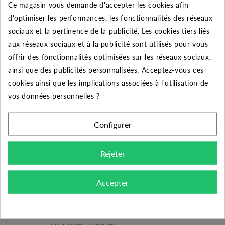
Ce magasin vous demande d'accepter les cookies afin
d'optimiser les performances, les fonctionnalités des réseaux
50
10%
Jusqu'à
357,85 €
sociaux et la pertinence de la publicité. Les cookies tiers liés
aux réseaux sociaux et à la publicité sont utilisés pour vous
offrir des fonctionnalités optimisées sur les réseaux sociaux,
ainsi que des publicités personnalisées. Acceptez-vous ces
DESCRIPTION DU PRODUIT
cookies ainsi que les implications associées à l'utilisation de
vos données personnelles ?
Découvrez le mamelon égal mâle-mâle galvanisée de
diamètre 4" pour le raccordement de vos tuyauteries.
Configurer
Domaine d'application :
distribution d'eau, d'eau
Rejeter
potable, de gaz, de vapeur, de liquide et de gaz non
corrosifs. Systèmes CVC.
Accepter
Conception, fabrication et contrôle :
- Les raccordements sont fabriqués conformément aux