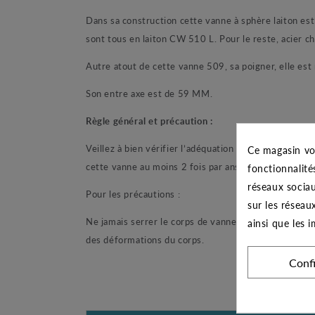
Dans sa construction cette vanne à sphère laiton est
sont tous en laiton CW 510 L. Pour le reste, acier c
Autre atout de cette vanne 509, sa poigner, elle est
Son entre axe est de 59 MM.
Règle général et précaution :
Veillez à bien vérifier l’adéquation entre cette vann
Ce magasin vo
cette vanne au moins 2 fois par ans.
fonctionnalité
réseaux sociau
Pour les précautions :
sur les réseau
Ne jamais serrer le corps de vanne dans un étau. Au
ainsi que les 
des déformations du corps.
Conf