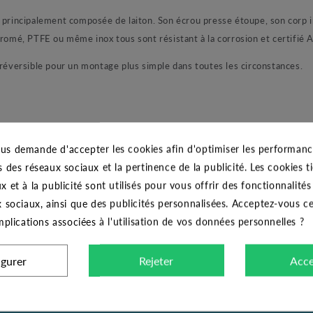
 principalement composée de laiton. Son écrou presse étoupe, son corp in
hromé, PTFE ou même inox tous sont résistant à la corrosion et certifié 
 réversible pour un montage plus simple dans toutes les circonstances.
e à sphère et les conditions de service (fluide, pression, température). 
us demande d'accepter les cookies afin d'optimiser les performance
s des réseaux sociaux et la pertinence de la publicité. Les cookies ti
x et à la publicité sont utilisés pour vous offrir des fonctionnalité
x sociaux, ainsi que des publicités personnalisées. Acceptez-vous c
 vissage du robinet, serrer modérément. Ne pas bloquer avec des rallong
implications associées à l'utilisation de vos données personnelles ?
igurer
Rejeter
Acce