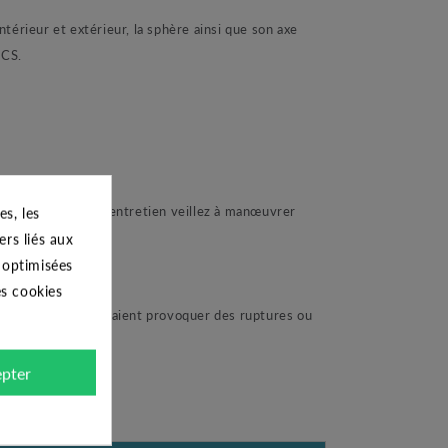
térieur et extérieur, la sphère ainsi que son axe
ACS.
Ensuite pour un bon entretien veillez à manœuvrer
s, les
ers liés aux
s optimisées
es cookies
es de clé qui pourraient provoquer des ruptures ou
pter