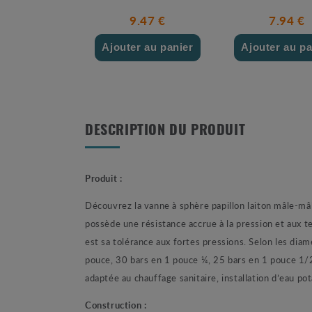
9.47 €
7.94 €
Ajouter au panier
Ajouter au pa
DESCRIPTION DU PRODUIT
Produit :
Découvrez la vanne à sphère papillon laiton mâle-mâ
possède une résistance accrue à la pression et aux 
est sa tolérance aux fortes pressions. Selon les dia
pouce, 30 bars en 1 pouce ¼, 25 bars en 1 pouce 1/2
adaptée au chauffage sanitaire, installation d’eau pota
Construction :