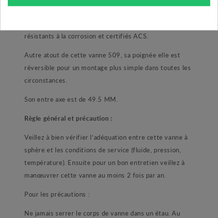
que son axe sont tous en laiton CW 510 L. Pour le
reste, acier chromé, PTFE ou même inox tous sont
résistants à la corrosion et certifiés ACS.
Autre atout de cette vanne 509, sa poignée elle est
réversible pour un montage plus simple dans toutes les
circonstances.
Son entre axe est de 49.5 MM.
Règle général et précaution :
Veillez à bien vérifier l’adéquation entre cette vanne à
sphère et les conditions de service (fluide, pression,
température). Ensuite pour un bon entretien veillez à
manœuvrer cette vanne au moins 2 fois par an.
Pour les précautions :
Ne jamais serrer le corps de vanne dans un étau. Au