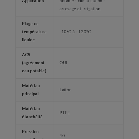
Application
potable - climatisation -
arrosage et irrigation.
Plage de
température
-10°C à +120°C
liquide
ACS
(agréement
OUI
eau potable)
Matériau
Laiton
principal
Matériau
PTFE
étanchéité
Pression
40