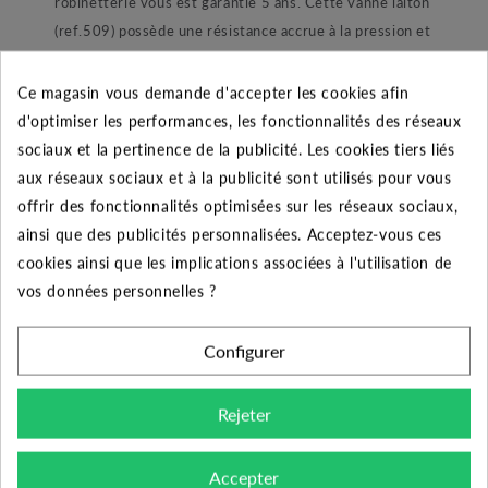
robinetterie vous est garantie 5 ans. Cette vanne laiton
(ref.509) possède une résistance accrue à la pression et
aux températures. En effet, cette vanne à sphère
résiste à des températures comprises entre 0°C et
Ce magasin vous demande d'accepter les cookies afin
+120°C mais son principal atout est sa tolérance aux
d'optimiser les performances, les fonctionnalités des réseaux
fortes pressions. Selon les diamètres de raccordements
sociaux et la pertinence de la publicité. Les cookies tiers liés
cette résistance varie : la pression maxi admise est de
aux réseaux sociaux et à la publicité sont utilisés pour vous
40 bars pour les modèles allant jusqu’à 1 pouce, 30 bars
offrir des fonctionnalités optimisées sur les réseaux sociaux,
en 1 pouce ¼, 25 bars en 1 pouce 1/2, 20 bars en 2
ainsi que des publicités personnalisées. Acceptez-vous ces
pouces et 10 bars au-delà de ces diamètres. Pour son
cookies ainsi que les implications associées à l'utilisation de
utilisation cette vanne à sphère est particulièrement
vos données personnelles ?
adaptée au chauffage sanitaire, installation d’eau
potable, climatisation, arrosage ainsi que l’irrigation.
Configurer
Construction :
Rejeter
Dans sa construction cette vanne à sphère laiton est
principalement composée de laiton. Son écrou presse
Accepter
étoupe, son corps intérieur et extérieur, la sphère ainsi