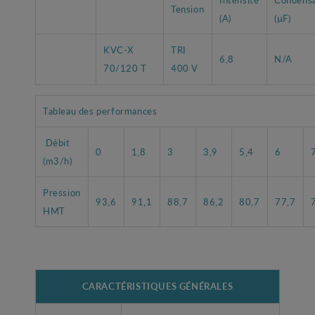
Tension
(A)
(µF)
KVC-X
TRI
6,8
N/A
70/120 T
400 V
Tableau des performances
Débit
0
1,8
3
3,9
5,4
6
(m3/h)
Pression
93,6
91,1
88,7
86,2
80,7
77,7
HMT
CARACTÉRISTIQUES GÉNÉRALES