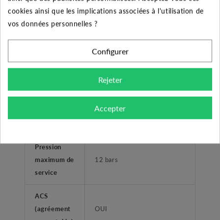
cookies ainsi que les implications associées à l'utilisation de
Type de
Femelle taraudé
vos données personnelles ?
refoulement
Plage de
Configurer
température
0°C à +40°C
liquide
Rejeter
Température
Accepter
ambiante
+40°C
maximum
Pression
maximum de
12 bars
service
ACS
(agréement
OUI