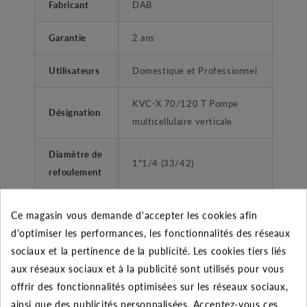
Fabricant
DAB
Garantie
2 ans
Utilisateurs
Domestique et Professionnel
KVC-X 70/120 T Pompe
Désignation
multicellulaire verticale
Diamètre de
1"1/4 (33/42)
refoulement
Liquides propres, sans corps
Ce magasin vous demande d'accepter les cookies afin
Type liquide
solides ou abrasifs, non
d'optimiser les performances, les fonctionnalités des réseaux
agressifs.
sociaux et la pertinence de la publicité. Les cookies tiers liés
aux réseaux sociaux et à la publicité sont utilisés pour vous
surpression habitations -
Application
offrir des fonctionnalités optimisées sur les réseaux sociaux,
collectivitées
ainsi que des publicités personnalisées. Acceptez-vous ces