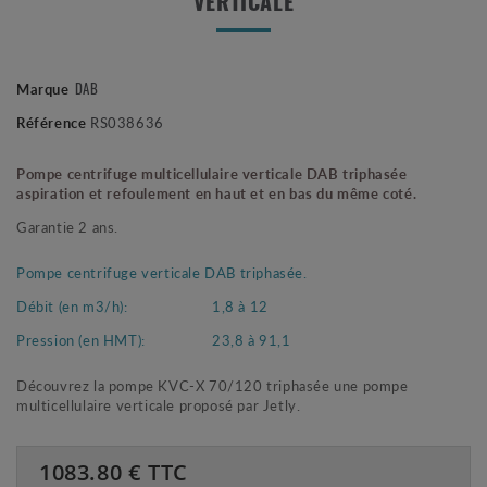
VERTICALE
DAB
Marque
Référence
RS038636
Pompe centrifuge multicellulaire verticale DAB triphasée
aspiration et refoulement en haut et en bas du même coté.
Garantie 2 ans.
Pompe centrifuge verticale DAB triphasée.
Débit (en m3/h):
1,8 à 12
Pression (en HMT):
23,8 à 91,1
Découvrez la pompe KVC-X 70/120 triphasée une pompe
multicellulaire verticale proposé par Jetly.
1083.80
€ TTC