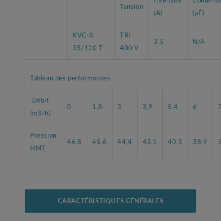
Tension
(A)
(µF)
KVC-X
TRI
3,5
N/A
35/120 T
400 V
Tableau des performances
Débit
0
1,8
3
3,9
5,4
6
(m3/h)
Pression
46,8
45,6
44,4
43,1
40,3
38,9
HMT
CARACTÉRISTIQUES GÉNÉRALES