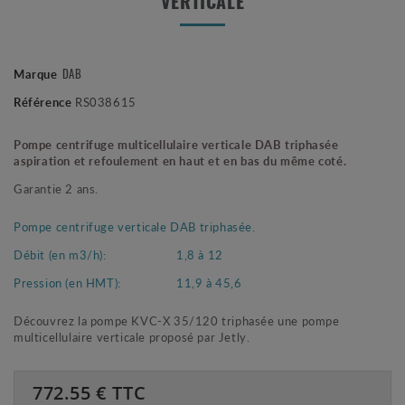
VERTICALE
Marque
DAB
Référence
RS038615
Pompe centrifuge multicellulaire verticale DAB triphasée
aspiration et refoulement en haut et en bas du même coté.
Garantie 2 ans.
Pompe centrifuge verticale DAB triphasée.
Débit (en m3/h):
1,8 à 12
Pression (en HMT):
11,9 à 45,6
Découvrez la pompe KVC-X 35/120 triphasée une pompe
multicellulaire verticale proposé par Jetly.
772.55
€ TTC