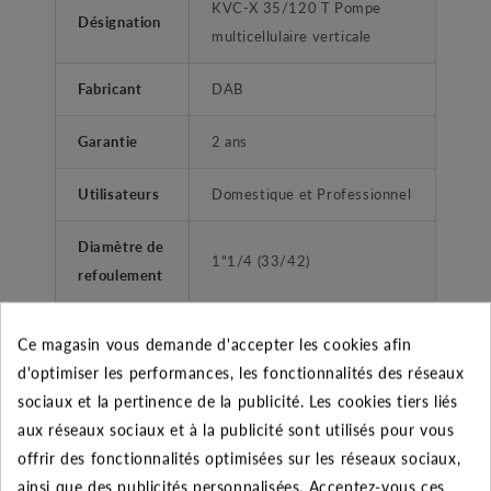
KVC-X 35/120 T Pompe
Désignation
multicellulaire verticale
Fabricant
DAB
Garantie
2 ans
Utilisateurs
Domestique et Professionnel
Diamètre de
1"1/4 (33/42)
refoulement
Liquides propres, sans corps
Ce magasin vous demande d'accepter les cookies afin
Type liquide
solides ou abrasifs, non
d'optimiser les performances, les fonctionnalités des réseaux
agressifs.
sociaux et la pertinence de la publicité. Les cookies tiers liés
aux réseaux sociaux et à la publicité sont utilisés pour vous
surpression habitations -
Application
offrir des fonctionnalités optimisées sur les réseaux sociaux,
collectivitées
ainsi que des publicités personnalisées. Acceptez-vous ces