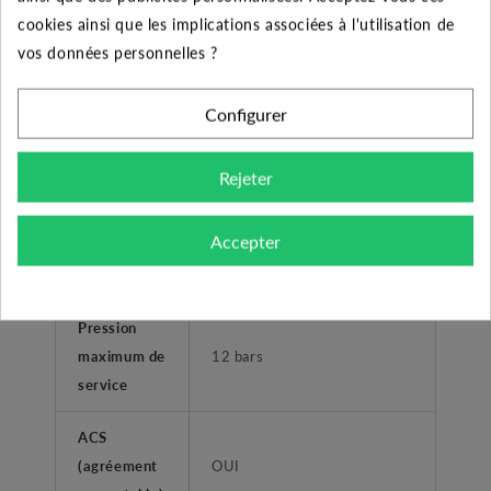
cookies ainsi que les implications associées à l'utilisation de
Type de
Femelle taraudé
vos données personnelles ?
refoulement
Plage de
Configurer
température
0°C à +40°C
liquide
Rejeter
Température
Accepter
ambiante
+40°C
maximum
Pression
maximum de
12 bars
service
ACS
(agréement
OUI