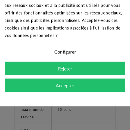
surpression habitations -
Application
aux réseaux sociaux et à la publicité sont utilisés pour vous
collectivitées
offrir des fonctionnalités optimisées sur les réseaux sociaux,
ainsi que des publicités personnalisées. Acceptez-vous ces
Type de
Femelle taraudé
cookies ainsi que les implications associées à l'utilisation de
refoulement
vos données personnelles ?
Plage de
Configurer
température
0°C à +40°C
liquide
Rejeter
Température
ambiante
+40°C
Accepter
maximum
Pression
maximum de
12 bars
service