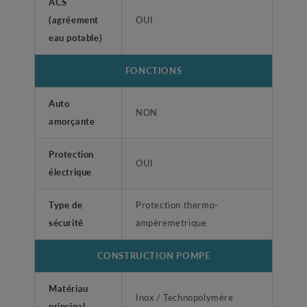
ACS
(agréement
OUI
eau potable)
FONCTIONS
Auto
NON
amorçante
Protection
OUI
électrique
Type de
Protection thermo-
sécurité
ampèremetrique
CONSTRUCTION POMPE
Matériau
Inox / Technopolymère
principal