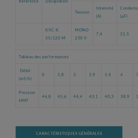
Référence
Désignation
Intensité
Condens
Tension
(A)
(µF)
KVC-X
MONO
7,4
31,5
35/120 M
230 V
Tableau des performances
Débit
0
1,8
3
3,9
5,4
6
(m3/h)
Pression
46,8
45,6
44,4
43,1
40,3
38,9
HMT
CARACTÉRISTIQUES GÉNÉRALES