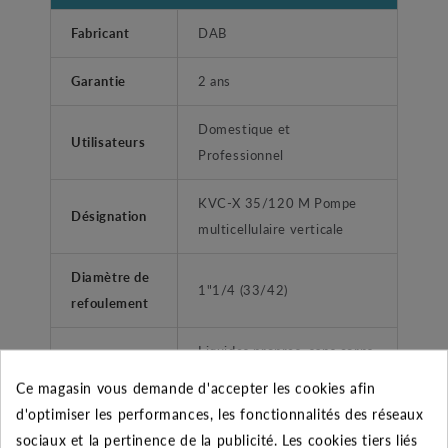
Fabricant
DAB
Garantie
2 ans
Domestique et
Utilisateurs
Professionnel
KVC-X 35/120 M Pompe
Désignation
multicellulaire verticale
Diamètre de
1"1/4 (33/42)
refoulement
Liquides propres, sans corps
Type liquide
solides ou abrasifs, non
Ce magasin vous demande d'accepter les cookies afin
agressifs.
d'optimiser les performances, les fonctionnalités des réseaux
sociaux et la pertinence de la publicité. Les cookies tiers liés