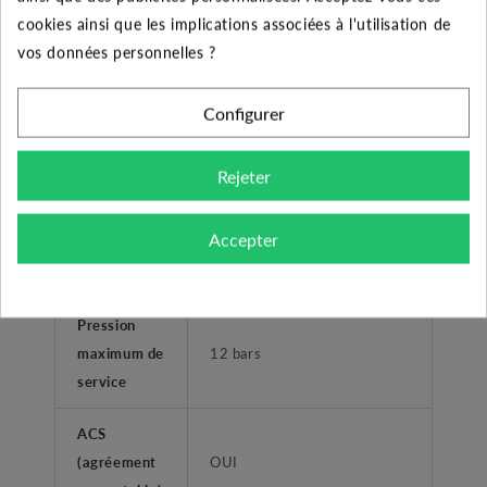
cookies ainsi que les implications associées à l'utilisation de
Type de
Femelle taraudé
vos données personnelles ?
refoulement
Plage de
Configurer
température
0°C à +40°C
liquide
Rejeter
Température
Accepter
ambiante
+40°C
maximum
Pression
maximum de
12 bars
service
ACS
(agréement
OUI