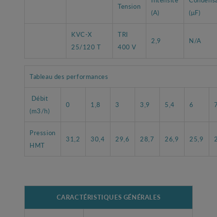
Tension
(A)
(µF)
KVC-X
TRI
2,9
N/A
25/120 T
400 V
Tableau des performances
Débit
0
1,8
3
3,9
5,4
6
(m3/h)
Pression
31,2
30,4
29,6
28,7
26,9
25,9
HMT
CARACTÉRISTIQUES GÉNÉRALES