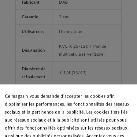
Fabricant
DAB
Garantie
2 ans
Utilisateurs
Domestique
KVC-X 25/120 T Pompe
Désignation
multicellulaire verticale
Diamètre de
1"1/4 (33/42)
refoulement
Liquides propres, sans corps
Ce magasin vous demande d'accepter les cookies afin
Type liquide
solides ou abrasifs, non
d'optimiser les performances, les fonctionnalités des réseaux
agressifs.
sociaux et la pertinence de la publicité. Les cookies tiers liés
aux réseaux sociaux et à la publicité sont utilisés pour vous
surpression habitations -
Application
offrir des fonctionnalités optimisées sur les réseaux sociaux,
collectivitées
ainsi que des publicités personnalisées. Acceptez-vous ces