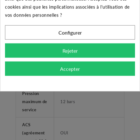
cookies ainsi que les implications associées à l'utilisation de
Type de
Femelle taraudé
vos données personnelles ?
refoulement
Plage de
Configurer
température
0°C à +40°C
liquide
Rejeter
Température
Accepter
ambiante
+40°C
maximum
Pression
maximum de
12 bars
service
ACS
(agréement
OUI