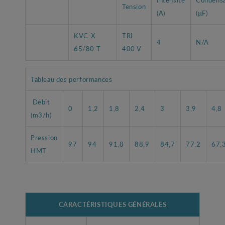
Tension
(A)
(µF)
KVC-X
TRI
4
N/A
65/80 T
400 V
Tableau des performances
Débit
0
1,2
1,8
2,4
3
3,9
4,8
(m3/h)
Pression
97
94
91,8
88,9
84,7
77,2
67,
HMT
CARACTÉRISTIQUES GÉNÉRALES