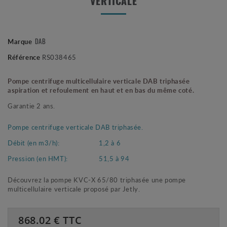
VERTICALE
Marque
DAB
Référence
RS038465
Pompe centrifuge multicellulaire verticale DAB triphasée
aspiration et refoulement en haut et en bas du même coté.
Garantie 2 ans.
Pompe centrifuge verticale DAB triphasée.
Débit (en m3/h):
1,2 à 6
Pression (en HMT):
51,5 à 94
Découvrez la pompe KVC-X 65/80 triphasée une pompe
multicellulaire verticale proposé par Jetly.
868.02
€ TTC