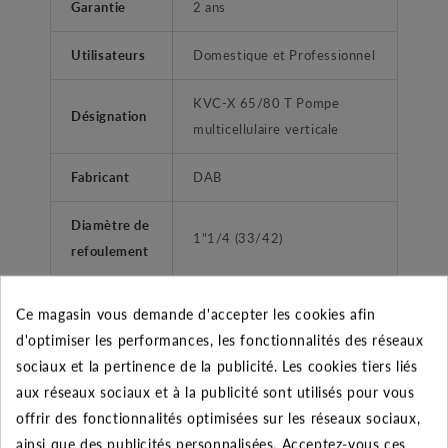
Garantie
2 ans
Utilisateurs
Domestique et Professionnel
KVC-X 65/80 T Pompe
Désignation
multicellulaire verticale
Fabricant
DAB
Diamètre de
1"1/4 (33/42)
refoulement
Liquides propres, sans corps
Ce magasin vous demande d'accepter les cookies afin
Type liquide
solides ou abrasifs, non
d'optimiser les performances, les fonctionnalités des réseaux
agressifs.
sociaux et la pertinence de la publicité. Les cookies tiers liés
aux réseaux sociaux et à la publicité sont utilisés pour vous
surpression habitations -
Application
offrir des fonctionnalités optimisées sur les réseaux sociaux,
collectivitées
ainsi que des publicités personnalisées. Acceptez-vous ces