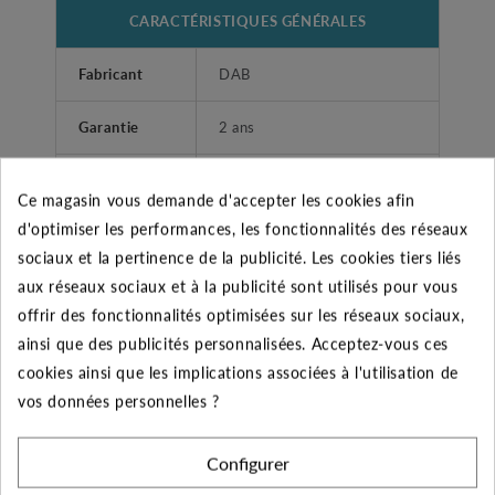
CARACTÉRISTIQUES GÉNÉRALES
Fabricant
DAB
Garantie
2 ans
Domestique et
Utilisateurs
Ce magasin vous demande d'accepter les cookies afin
Professionnel
d'optimiser les performances, les fonctionnalités des réseaux
sociaux et la pertinence de la publicité. Les cookies tiers liés
KVC-X 75/50 M Pompe
Désignation
aux réseaux sociaux et à la publicité sont utilisés pour vous
multicellulaire verticale
offrir des fonctionnalités optimisées sur les réseaux sociaux,
ainsi que des publicités personnalisées. Acceptez-vous ces
Diamètre de
1"1/4 (33/42)
cookies ainsi que les implications associées à l'utilisation de
refoulement
vos données personnelles ?
Liquides propres, sans corps
Type liquide
solides ou abrasifs, non
Configurer
agressifs.