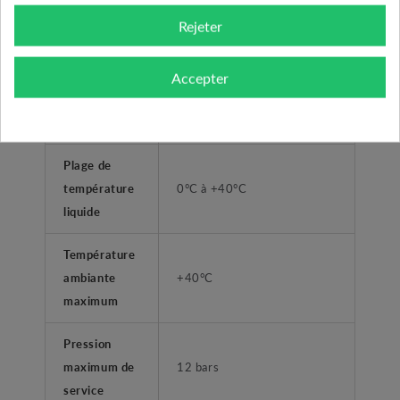
Rejeter
surpression habitations -
Application
collectivitées
Accepter
Type de
Femelle taraudé
refoulement
Plage de
température
0°C à +40°C
liquide
Température
ambiante
+40°C
maximum
Pression
maximum de
12 bars
service