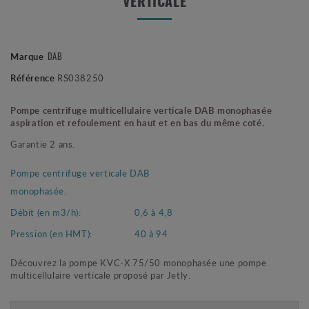
VERTICALE
DAB
Marque
Référence
RS038250
Pompe centrifuge multicellulaire verticale DAB monophasée
aspiration et refoulement en haut et en bas du même coté.
Garantie 2 ans.
Pompe centrifuge verticale DAB
monophasée.
Débit (en m3/h):
0,6 à 4,8
Pression (en HMT):
40 à 94
Découvrez la pompe KVC-X 75/50 monophasée une pompe
multicellulaire verticale proposé par Jetly.