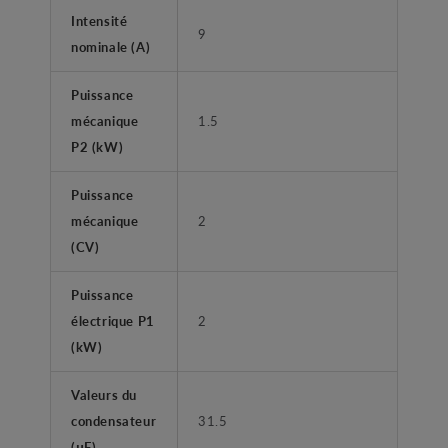
Intensité
9
nominale (A)
Puissance
mécanique
1.5
P2 (kW)
Puissance
mécanique
2
(CV)
Puissance
électrique P1
2
(kW)
Valeurs du
condensateur
31.5
(μF)