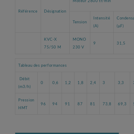
Moteur 2800 tr/min
Référence
Désignation
Intensité
Condens
Tension
(A)
(µF)
KVC-X
MONO
9
31,5
75/50 M
230 V
Tableau des performances
Débit
0
0,6
1,2
1,8
2,4
3
3,3
(m3/h)
Pression
96
94
91
87
81
73,8
69,3
HMT