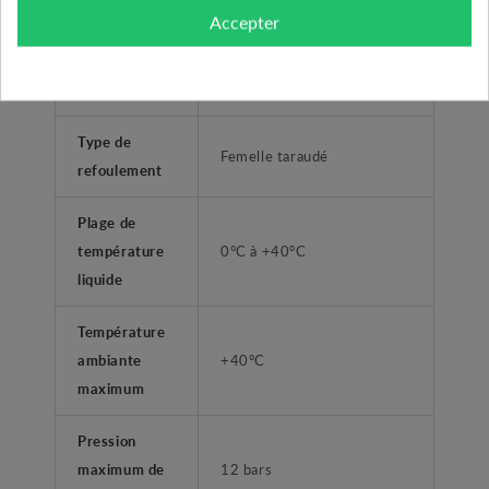
non agressifs.
Accepter
surpression habitations -
Application
collectivitées
Type de
Femelle taraudé
refoulement
Plage de
température
0°C à +40°C
liquide
Température
ambiante
+40°C
maximum
Pression
maximum de
12 bars