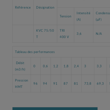
Référence
Désignation
Intensité
Condens
Tension
(A)
(µF)
KVC 75/50
TRI
3,6
N/A
T
400 V
Tableau des performances
Débit
0
0,6
1,2
1,8
2,4
3
3,3
(m3/h)
Pression
96
94
91
87
81
73,8
69,3
HMT