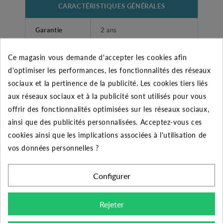
CARACTÉRISTIQUES GÉNÉRALES
Garantie
2 ans
KVC 75/50 T Pompe
Ce magasin vous demande d'accepter les cookies afin
Désignation
centrifuge multicellulaire
d'optimiser les performances, les fonctionnalités des réseaux
vertical
sociaux et la pertinence de la publicité. Les cookies tiers liés
aux réseaux sociaux et à la publicité sont utilisés pour vous
Domestique et
offrir des fonctionnalités optimisées sur les réseaux sociaux,
Utilisateurs
Professionnel
ainsi que des publicités personnalisées. Acceptez-vous ces
cookies ainsi que les implications associées à l'utilisation de
Fabricant
DAB
vos données personnelles ?
Diamètre de
1"1/4 (33/42)
Configurer
refoulement
Liquides propres, sans
Rejeter
Type liquide
corps solides ou abrasifs,