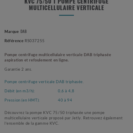
KVC 75/50 T POMPE CENTRIFUGE
MULTICELLULAIRE VERTICALE
Marque
DAB
Référence
RS037255
Pompe centrifuge multicellulaire verticale DAB triphasée
aspiration et refoulement en ligne.
Garantie 2 ans.
Pompe centrifuge verticale DAB triphasée.
Débit (en m3/h):
0,6 à 4,8
Pression (en HMT):
40 à 94
Découvrez la pompe KVC 75/50 triphasée une pompe
multicellulaire verticale proposé par Jetly. Retrouvez également
l’ensemble de la gamme KVC.