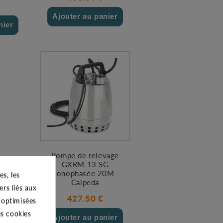
Ajouter au panier
nier
Pompe de relevage
GXRM 13 SG
monophasée 20M -
s, les
Calpeda
ers liés aux
427.50 €
s optimisées
es cookies
Ajouter au panier