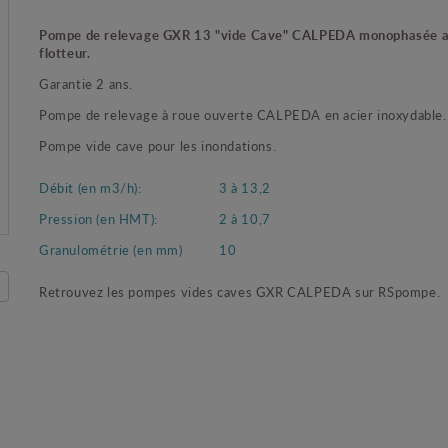
Pompe de relevage GXR 13 "vide Cave" CALPEDA monophasée 
flotteur.
Garantie 2 ans.
Pompe de relevage à roue ouverte CALPEDA en acier inoxydable.
Pompe vide cave pour les inondations.
Débit (en m3/h):
3 à 13,2
Pression (en HMT):
2 à 10,7
Granulométrie (en mm)
10
Retrouvez les pompes vides caves GXR CALPEDA sur RSpompe.