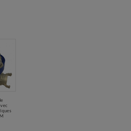
de
avec
riques
5M
€