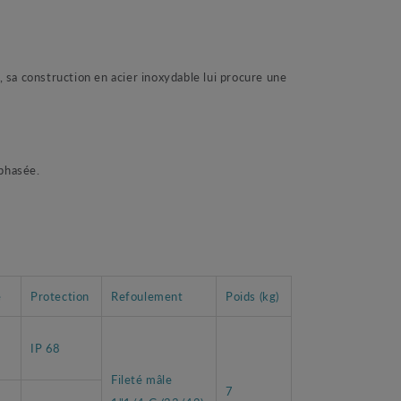
a construction en acier inoxydable lui procure une
phasée.
e
Protection
Refoulement
Poids (kg)
IP 68
Fileté mâle
7