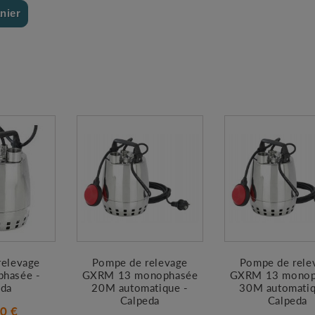
nier
relevage
Pompe de relevage
Pompe de rele
phasée -
GXRM 13 monophasée
GXRM 13 monop
eda
20M automatique -
30M automatiq
Calpeda
Calpeda
0 €