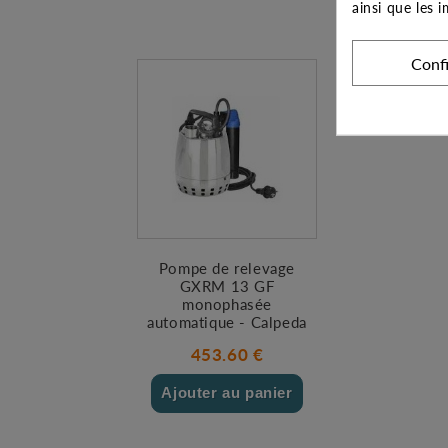
ainsi que les 
Conf
Pompe de relevage
GXRM 13 GF
monophasée
automatique - Calpeda
453.60 €
Ajouter au panier