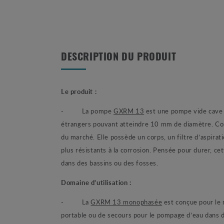
DESCRIPTION DU PRODUIT
Le produit :
- La pompe
GXRM 13
est une pompe vide cav
étrangers pouvant atteindre 10 mm de diamètre. Con
du marché. Elle possède un corps, un filtre d’aspira
plus résistants à la corrosion. Pensée pour durer, c
dans des bassins ou des fosses.
Domaine d’utilisation :
- La
GXRM 13 monophasée
est conçue pour le 
portable ou de secours pour le pompage d’eau dans de