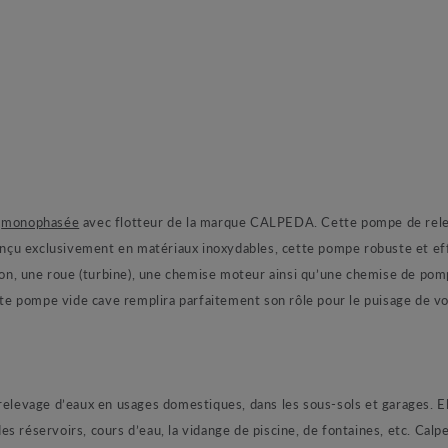
e
monophasée
avec flotteur de la marque CALPEDA. Cette pompe de rele
çu exclusivement en matériaux inoxydables, cette pompe robuste et eff
tion, une roue (turbine), une chemise moteur ainsi qu’une chemise de pom
ette pompe vide cave remplira parfaitement son rôle pour le puisage de 
relevage d’eaux en usages domestiques, dans les sous-sols et garages. E
s réservoirs, cours d’eau, la vidange de piscine, de fontaines, etc. Cal