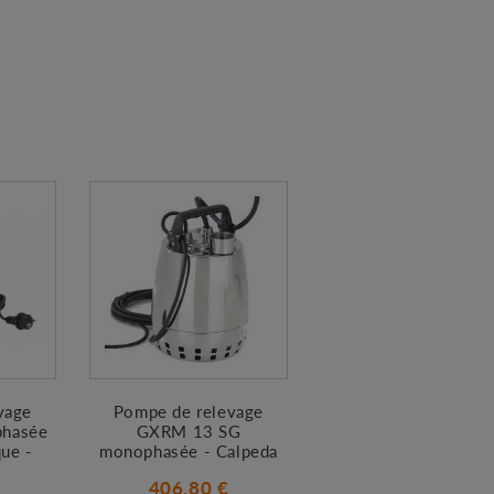
vage
Pompe de relevage
hasée
GXRM 13 SG
ue -
monophasée - Calpeda
406.80 €