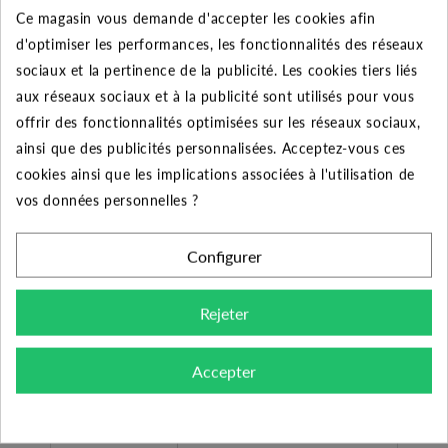
43
40
37.5
35
32.5
29
25
2
Ce magasin vous demande d'accepter les cookies afin
HMT
d'optimiser les performances, les fonctionnalités des réseaux
sociaux et la pertinence de la publicité. Les cookies tiers liés
aux réseaux sociaux et à la publicité sont utilisés pour vous
offrir des fonctionnalités optimisées sur les réseaux sociaux,
CARACTÉRISTIQUES GÉNÉRALES
ainsi que des publicités personnalisées. Acceptez-vous ces
cookies ainsi que les implications associées à l'utilisation de
Domestique et
Utilisateurs
vos données personnelles ?
Professionnel
Configurer
Pompe immergée 6" SBA 3-
Désignation
45AW
Rejeter
Fabricant
GRUNDFOS
Accepter
Liquides propres, sans corps
Type liquide
solides ou abrasifs, non
agressifs.