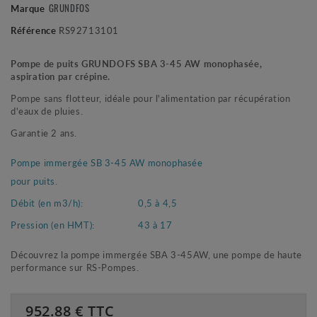
GRUNDFOS
Marque
Référence
RS92713101
Pompe de puits GRUNDOFS SBA 3-45 AW monophasée,
aspiration par crépine.
Pompe sans flotteur, idéale pour l'alimentation par récupération
d'eaux de pluies.
Garantie 2 ans.
Pompe immergée SB 3-45 AW monophasée
pour puits.
Débit (en m3/h):
0,5 à 4,5
Pression (en HMT):
43 à 17
Découvrez la pompe immergée SBA 3-45AW, une pompe de haute
performance sur RS-Pompes.
952.88
€ TTC