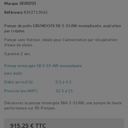
GRUNDFOS
Marque
Référence
RS92713065
Pompe de puits GRUNDOFS SB 3-35AW monophasée, aspiration
par crépine.
Pompe sans flotteur, idéale pour l'alimentation par récupération
d'eaux de pluies.
Garantie 2 ans.
Pompe immergée SB 3-35 AW monophasée
pour puits.
Débit (en m3/h):
0,5 à 4,5
Pression (en HMT):
32.5 à 15
Découvrez la pompe immergée SBA 3-35AW, une pompe de haute
performance sur RS-Pompes.
915.25
€ TTC