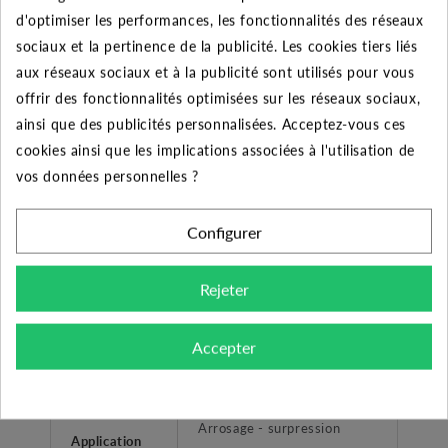
32.5
31.5
30
28.5
24
16.5
21.
d'optimiser les performances, les fonctionnalités des réseaux
HMT
sociaux et la pertinence de la publicité. Les cookies tiers liés
aux réseaux sociaux et à la publicité sont utilisés pour vous
offrir des fonctionnalités optimisées sur les réseaux sociaux,
ainsi que des publicités personnalisées. Acceptez-vous ces
Pompe immergée 6" SBA 3-
Désignation
cookies ainsi que les implications associées à l'utilisation de
35 AW
vos données personnelles ?
Domestique et
Utilisateurs
Configurer
Professionnel
Fabricant
GRUNDFOS
Rejeter
Liquides propres, sans corps
Accepter
Type liquide
solides ou abrasifs, non
agressifs.
Arrosage - surpression
Application