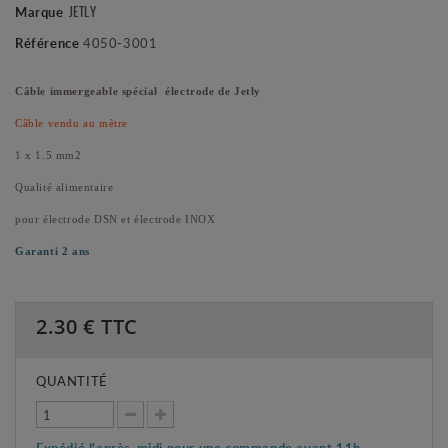
JETLY
Marque
Référence
4050-3001
Câble immergeable spécial électrode de Jetly
Câble vendu au mètre
1 x 1.5 mm2
Qualité alimentaire
pour électrode DSN et électrode INOX
Garanti 2 ans
2.30
€ TTC
QUANTITÉ
Expédié l'après-midi pour une commande avant 11h