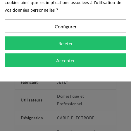
cookies ainsi que les implications associées à l'utilisation de
en INOX ou DSN.
vos données personnelles ?
Résistant et immergeable, il sera l'accessoire
indispensable pour votre montage.
Configurer
Rejeter
CARACTÉRISTIQUES GÉNÉRALES
Accepter
Garantie
2 ans
Fabricant
JETLY
Domestique et
Utilisateurs
Professionnel
Désignation
CABLE ELECTRODE