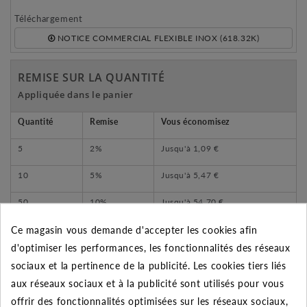
Téléchargement
NOTICE COMMERCIAL FLEXIBLE INOX (618.32K)
REMISE SUR LA QUANTITÉ
Appliquée dans le panier
Quantité
Remise
Vous économisez
5
2%
Jusqu'à
1,09 €
10
5%
Jusqu'à
5,47 €
50
10%
Jusqu'à
54,70 €
Ce magasin vous demande d'accepter les cookies afin
d'optimiser les performances, les fonctionnalités des réseaux
sociaux et la pertinence de la publicité. Les cookies tiers liés
DESCRIPTION DU PRODUIT
aux réseaux sociaux et à la publicité sont utilisés pour vous
offrir des fonctionnalités optimisées sur les réseaux sociaux,