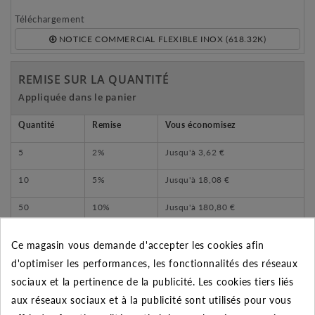
Téléchargement
NOTICE COMMERCIAL FLEXIBLE INOX (618.32K)
REMISE SUR LA QUANTITÉ
Appliquée dans le panier
Quantité
Remise
Vous économisez
5
2%
Jusqu'à
3,62 €
10
5%
Jusqu'à
18,08 €
50
10%
Jusqu'à
180,80 €
Ce magasin vous demande d'accepter les cookies afin
d'optimiser les performances, les fonctionnalités des réseaux
sociaux et la pertinence de la publicité. Les cookies tiers liés
DESCRIPTION DU PRODUIT
aux réseaux sociaux et à la publicité sont utilisés pour vous