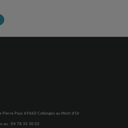
R
e Pierre Pays 69660 Collonges au Mont d'Or
s au :
04 78 33 50 02