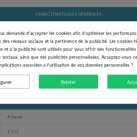
CARACTÉRISTIQUES GÉNÉRALES
JETLY
us demande d'accepter les cookies afin d'optimiser les performance
s des réseaux sociaux et la pertinence de la publicité. Les cookies ti
Flexible inox 1"1/2 1000 mm mâle-femelle droit
x et à la publicité sont utilisés pour vous offrir des fonctionnalité
x sociaux, ainsi que des publicités personnalisées. Acceptez-vous c
100°C
implications associées à l'utilisation de vos données personnelles ?
OUI
igurer
Rejeter
Acce
Inox
DIMENSIONS
A visser
1"1/2