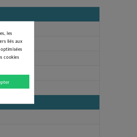
s, les
ers liés aux
s optimisées
es cookies
pter