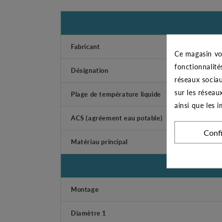
Fabricant
Ce magasin vo
fonctionnalité
Désignation
réseaux sociau
sur les réseau
Plage de température liquide
ainsi que les 
ACS (agréement eau potable)
Conf
Matériau principal
Montage
Diamètre 1