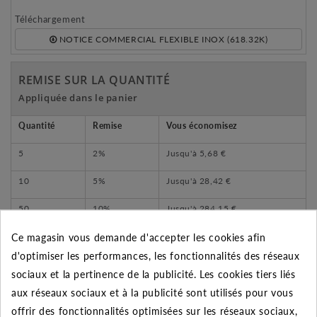
Téléchargement
NOTICE COMMERCIAL FLEXIBLE INOX (618.32K)
REMISE SUR LA QUANTITÉ
Appliquée dans le panier
Quantité
Remise
Vous économisez
5
2%
Jusqu'à
5,68 €
10
5%
Jusqu'à
28,42 €
50
10%
Jusqu'à
284,15 €
Ce magasin vous demande d'accepter les cookies afin
d'optimiser les performances, les fonctionnalités des réseaux
sociaux et la pertinence de la publicité. Les cookies tiers liés
DESCRIPTION DU PRODUIT
aux réseaux sociaux et à la publicité sont utilisés pour vous
offrir des fonctionnalités optimisées sur les réseaux sociaux,