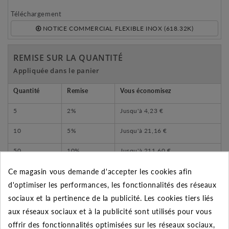
Téléchargement
NOTICE COMMERCIAL FLEXIBLE INOX (618.32K)
REMISE SUR LA QUANTITÉ
Appliquée dans le panier
Quantité
Remise
Vous économisez
5
2%
Jusqu'à
4,23 €
10
5%
Jusqu'à
21,16 €
50
10%
Jusqu'à
211,60 €
Ce magasin vous demande d'accepter les cookies afin
d'optimiser les performances, les fonctionnalités des réseaux
sociaux et la pertinence de la publicité. Les cookies tiers liés
DESCRIPTION DU PRODUIT
aux réseaux sociaux et à la publicité sont utilisés pour vous
offrir des fonctionnalités optimisées sur les réseaux sociaux,