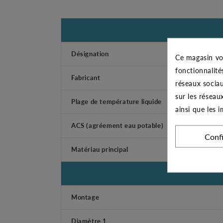
Désignation
Ce magasin vo
fonctionnalité
Fabricant
réseaux sociau
sur les réseau
Plage de température liquide
ainsi que les 
ACS (agréement eau potable)
Conf
Matériau principal
Montage
Diamètre 1