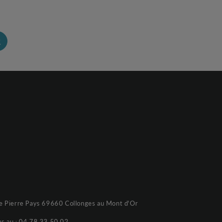
R
e Pierre Pays 69660 Collonges au Mont d'Or
s au :
04 78 33 50 02