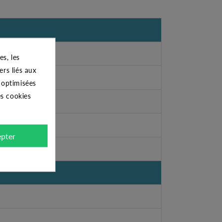
s, les
ers liés aux
s optimisées
es cookies
pter