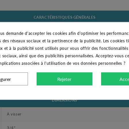
CARACTÉRISTIQUES GÉNÉRALES
Flexible inox 3/4" 500 mm mâle-femelle droit
us demande d'accepter les cookies afin d'optimiser les performance
s des réseaux sociaux et la pertinence de la publicité. Les cookies ti
JETLY
x et à la publicité sont utilisés pour vous offrir des fonctionnalité
x sociaux, ainsi que des publicités personnalisées. Acceptez-vous c
100°C
implications associées à l'utilisation de vos données personnelles ?
OUI
igurer
Rejeter
Acce
Inox
DIMENSIONS
A visser
3/4"