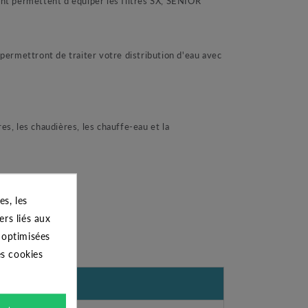
t permettent d'équiper les filtres SX, SENIOR
 permettront de traiter votre distribution d'eau avec
es, les chaudières, les chauffe-eau et la
s, les
ers liés aux
s optimisées
es cookies