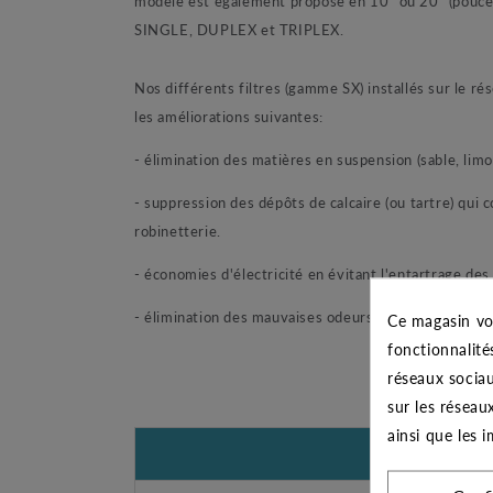
modèle est également proposé en 10" ou 20" (pouce
SINGLE, DUPLEX et TRIPLEX.
Nos différents filtres (gamme SX) installés sur le ré
les améliorations suivantes:
- élimination des matières en suspension (sable, limon,
- suppression des dépôts de calcaire (ou tartre) qui 
robinetterie.
- économies d'électricité en évitant l'entartrage des
- élimination des mauvaises odeurs et des mauvais goû
Ce magasin vo
fonctionnalité
réseaux sociau
sur les réseau
ainsi que les 