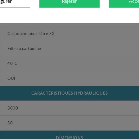
igurer
Rejeter
Acce
Cartouche seule FA 20 SX 50 µ- Cartouche de rechange
ATLAS
Cartouche pour filtre SX
Filtre à cartouche
40°C
OUI
CARACTÉRISTIQUES HYDRAULIQUES
3000
50
DIMENSIONS