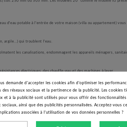
s) soit 250 mm ou 505 mm. Les modèles 20" comme le modèle ici présen
seau d'eau potable à l'entrée de votre maison (villa ou appartement) vous
 argile...) qui troublent l'eau.
colmatent les canalisations, endommagent les appareils ménagers, sanitair
 résistances électriques, des chauffe-eau et des machines à laver.
ts de l'eau si équipé de la cartouche filtrante à charbon actif.
us demande d'accepter les cookies afin d'optimiser les performance
s des réseaux sociaux et la pertinence de la publicité. Les cookies ti
x et à la publicité sont utilisés pour vous offrir des fonctionnalité
x sociaux, ainsi que des publicités personnalisées. Acceptez-vous c
implications associées à l'utilisation de vos données personnelles ?
CARACTÉRISTIQUES GÉNÉRALES