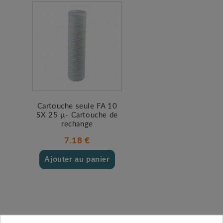
Cartouche seule FA 10
SX 25 µ- Cartouche de
rechange
7.18 €
Ajouter au panier