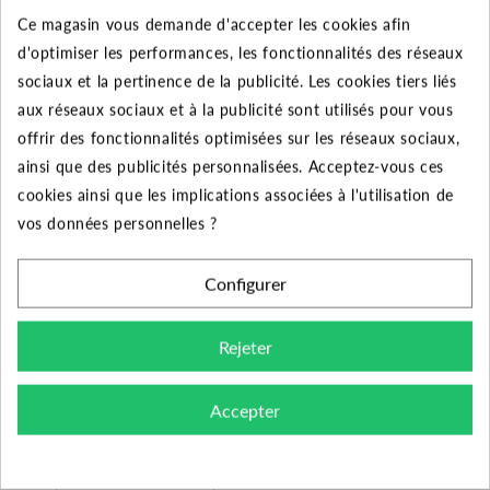
Ce magasin vous demande d'accepter les cookies afin
d'optimiser les performances, les fonctionnalités des réseaux
DESCRIPTION DU PRODUIT
sociaux et la pertinence de la publicité. Les cookies tiers liés
aux réseaux sociaux et à la publicité sont utilisés pour vous
offrir des fonctionnalités optimisées sur les réseaux sociaux,
Découvrez la cartouche de rechange FA 10 SX 25 µ
ainsi que des publicités personnalisées. Acceptez-vous ces
pour votre filtre domestique.
cookies ainsi que les implications associées à l'utilisation de
Certifié pour la filtration de l’eau potable (ACS) et de la
vos données personnelles ?
plupart des liquides agressifs.
Configurer
La cartouche FA SX est utilisée pour la filtration des
solides en suspension dans l'eau. Sa fabrication assure
une excellent rapport coût/efficacité. En effet sa
Rejeter
matière filtrante en nid d'abeilles en fibres et son
armature est 100% polypropylène lavé à la valeur après
Accepter
sa fabrication. Néanmoins, cette cartouche filtrante
possède des limites d'utilisation, le constructeur
préconise 40°C en température maximal de service et