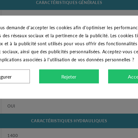
CARACTÉRISTIQUES GÉNÉRALES
Cartouche seule HA 10 BX- Cartouche de rechange
us demande d'accepter les cookies afin d'optimiser les performance
Domestique
s des réseaux sociaux et la pertinence de la publicité. Les cookies ti
x et à la publicité sont utilisés pour vous offrir des fonctionnalité
Cartouche pour filtre BX
x sociaux, ainsi que des publicités personnalisées. Acceptez-vous c
implications associées à l'utilisation de vos données personnelles ?
ATLAS
igurer
Rejeter
Acce
Filtre à cartouche
40°C
OUI
CARACTÉRISTIQUES HYDRAULIQUES
1400