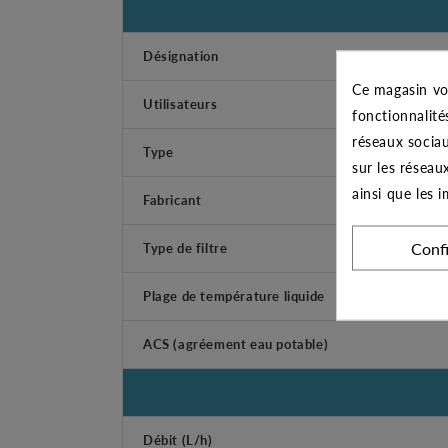
Désignation
Ce magasin vo
Utilisateurs
fonctionnalité
réseaux sociau
Type
sur les réseau
ainsi que les 
Fabricant
Conf
Type de filtre
Plage de température liquide
ACS (agréement eau potable)
Débit (L/h)