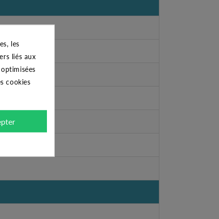
s, les
ers liés aux
s optimisées
es cookies
pter