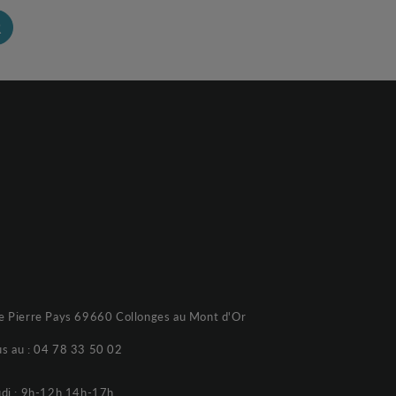
R
e Pierre Pays 69660 Collonges au Mont d'Or
s au :
04 78 33 50 02
udi : 9h-12h 14h-17h