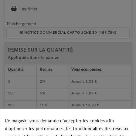
Imprimer
Téléchargement
NOTICE COMMERCIAL CARTOUCHE BX (489.78K)
REMISE SUR LA QUANTITÉ
Appliquée dans le panier
Quantité
Remise
Vous économisez
5
2%
Jusqu'à
1,01 €
10
5%
Jusqu'à
5,07 €
50
10%
Jusqu'à
50,70 €
Ce magasin vous demande d'accepter les cookies afin
d'optimiser les performances, les fonctionnalités des réseaux